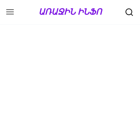
Перейти
ԱՌԱՋԻՆ ԻՆՖՈ
к
содержанию