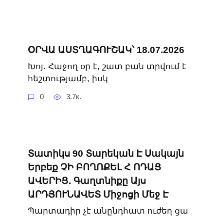
ՕՐՎԱ ԱՍՏՂԱԳՈՒՇԱԿ՝ 18.07.2026
Խոյ. Հաջող օր է, շատ բան տրվում է
հեշտությամբ, իսկ
0
3.7к.
Տատիկս 90 Տարեկան Է Սակայն
Երբեք ՉԻ ԲՈՂՈՔԵԼ Հ ՈԴԱՑ
ԱՎԵՐԻՑ․ Գաղտնիքը Այս
ԱՐԴՅՈՒՆԱՎԵՏ Միջոցի Մեջ Է
Պարտադիր չէ անընդհատ ուժեղ ցա