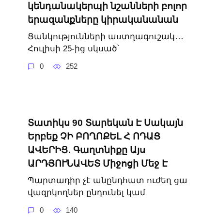
կենդանակերպի նշանների բոլոր
երազանքները կիրականանան
Ցանկությունների աստղագուշակ․․․
Հուլիսի 25-ից սկսած՝
0
252
Տատիկս 90 Տարեկան Է Սակայն
Երբեք ՉԻ ԲՈՂՈՔԵԼ Հ ՈԴԱՑ
ԱՎԵՐԻՑ․ Գաղտնիքը Այս
ԱՐԴՅՈՒՆԱՎԵՏ Միջոցի Մեջ Է
Պարտադիր չէ անընդհատ ուժեղ ցա
վազրկողներ ընդունել կամ
0
140