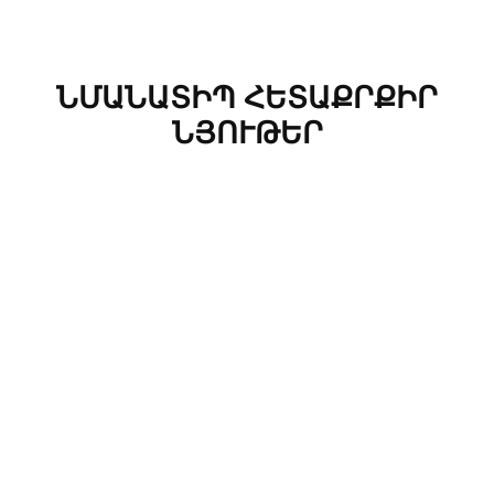
ՆՄԱՆԱՏԻՊ ՀԵՏԱՔՐՔԻՐ
ՆՅՈՒԹԵՐ