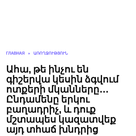
ГЛАВНАЯ
»
ԱՌՈՂՋՈՒԹՅՈՒՆ
Ահա, թե ինչու են
գիշերվա կեսին ձգվում
ոտքերի մկանները․․․
Ընդամենը երկու
բաղադրիչ, և դուք
մշտապես կազատվեք
այդ տհաճ խնդրից