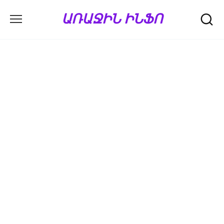
Перейти
ԱՌԱՋԻՆ ԻՆՖՈ
к
содержанию