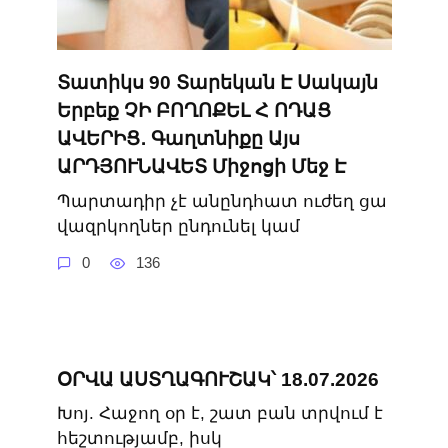
Տատիկս 90 Տարեկան Է Սակայն
Երբեք ՉԻ ԲՈՂՈՔԵԼ Հ ՈԴԱՑ
ԱՎԵՐԻՑ․ Գաղտնիքը Այս
ԱՐԴՅՈՒՆԱՎԵՏ Միջոցի Մեջ Է
Պարտադիր չէ անընդհատ ուժեղ ցա
վազրկողներ ընդունել կամ
0
136
ՕՐՎԱ ԱՍՏՂԱԳՈՒՇԱԿ՝ 18.07.2026
Խոյ. Հաջող օր է, շատ բան տրվում է
հեշտությամբ, իսկ