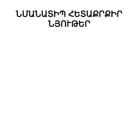
ՆՄԱՆԱՏԻՊ ՀԵՏԱՔՐՔԻՐ
ՆՅՈՒԹԵՐ