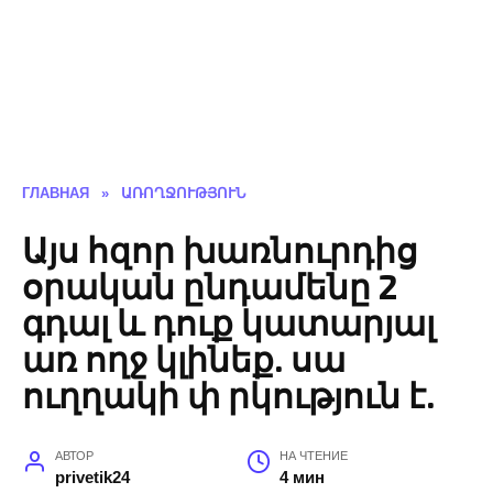
ГЛАВНАЯ
»
ԱՌՈՂՋՈՒԹՅՈՒՆ
Այս հզոր խառնուրդից
օրական ընդամենը 2
գդալ և դուք կատարյալ
առ ողջ կլինեք. սա
ուղղակի փ րկություն է.
АВТОР
НА ЧТЕНИЕ
privetik24
4 мин