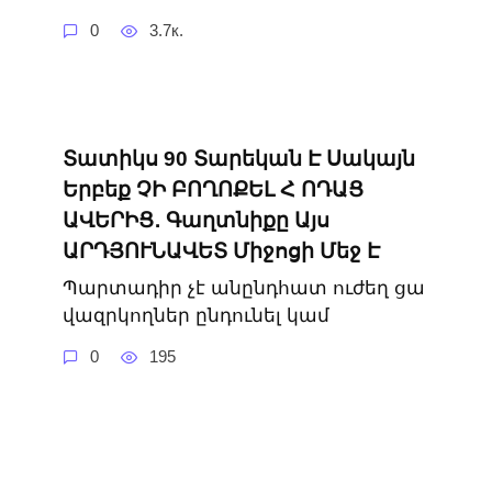
0
3.7к.
Տատիկս 90 Տարեկան Է Սակայն
Երբեք ՉԻ ԲՈՂՈՔԵԼ Հ ՈԴԱՑ
ԱՎԵՐԻՑ․ Գաղտնիքը Այս
ԱՐԴՅՈՒՆԱՎԵՏ Միջոցի Մեջ Է
Պարտադիր չէ անընդհատ ուժեղ ցա
վազրկողներ ընդունել կամ
0
195