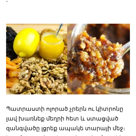
Պատրաստի ոլորած չրերն ու կիտրոնը
լավ խառնեք մեղրի հետ և ստացված
զանգվածը լցրեք ապակե տարայի մեջ։