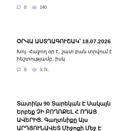
0
140
ՕՐՎԱ ԱՍՏՂԱԳՈՒՇԱԿ՝ 18.07.2026
Խոյ. Հաջող օր է, շատ բան տրվում է
հեշտությամբ, իսկ
0
3.7к.
Տատիկս 90 Տարեկան Է Սակայն
Երբեք ՉԻ ԲՈՂՈՔԵԼ Հ ՈԴԱՑ
ԱՎԵՐԻՑ․ Գաղտնիքը Այս
ԱՐԴՅՈՒՆԱՎԵՏ Միջոցի Մեջ Է