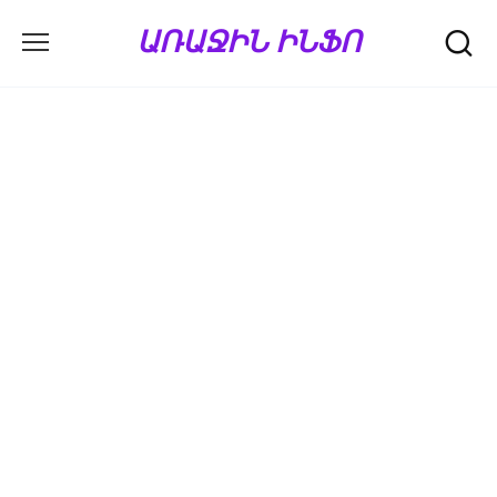
Перейти
ԱՌԱՋԻՆ ԻՆՖՈ
к
содержанию