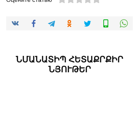
ՆՄԱՆԱՏԻՊ ՀԵՏԱՔՐՔԻՐ
ՆՅՈՒԹԵՐ