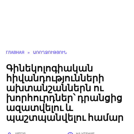
ГЛАВНАЯ
»
ԱՌՈՂՋՈՒԹՅՈՒՆ
Գինեկոլոգիական
հիվանդությունների
ախտանշաններն ու
խորհուրդներ՝ դրանցից
ազատվելու և
պաշտպանվելու համար
АВТОР
НА ЧТЕНИЕ