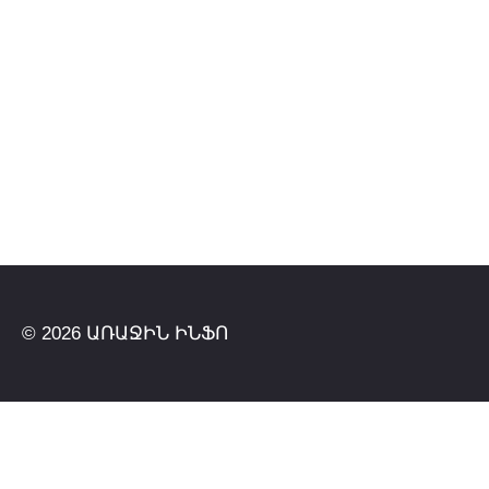
© 2026 ԱՌԱՋԻՆ ԻՆՖՈ