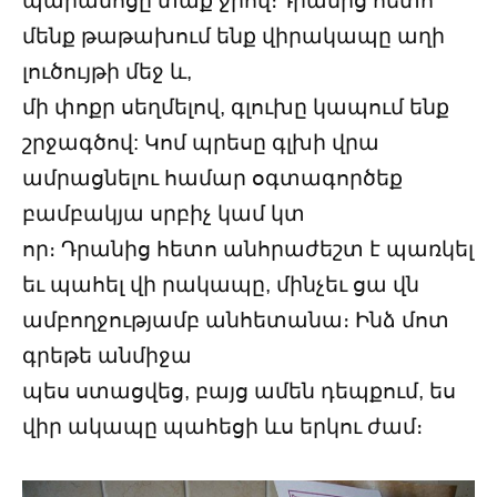
պարանոցը տաք ջրով։Դրանից հետո
մենք թաթախում ենք վիրակապը աղի
լուծույթի մեջ և,
մի փոքր սեղմելով, գլուխը կապում ենք
շրջագծով: Կոմ պրեսը գլխի վրա
ամրացնելու համար օգտագործեք
բամբակյա սրբիչ կամ կտ
որ։ Դրանից հետո անհրաժեշտ է պառկել
եւ պահել վի րակապը, մինչեւ ցա վն
ամբողջությամբ անհետանա։ Ինձ մոտ
գրեթե անմիջա
պես ստացվեց, բայց ամեն դեպքում, ես
վիր ակապը պահեցի ևս երկու ժամ։