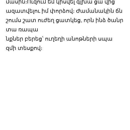
մասին։Ուզում եմ կիսվել գլխա ցա վից
ազատվելու իմ փորձով։ Ժամանակին ճն
շումս շատ ուժեղ ցատկեց, որն ինձ ծանր
տա ռապա
նքներ բերեց՝ ուղեղի անոթների սպա
զմի տեսքով։