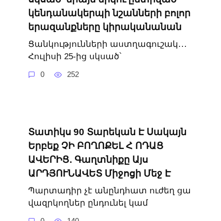
կենդանակերպի նշանների բոլոր
երազանքները կիրականանան
Ցանկությունների աստղագուշակ․․․
Հուլիսի 25-ից սկսած՝
0
252
Տատիկս 90 Տարեկան Է Սակայն
Երբեք ՉԻ ԲՈՂՈՔԵԼ Հ ՈԴԱՑ
ԱՎԵՐԻՑ․ Գաղտնիքը Այս
ԱՐԴՅՈՒՆԱՎԵՏ Միջոցի Մեջ Է
Պարտադիր չէ անընդհատ ուժեղ ցա
վազրկողներ ընդունել կամ
0
140