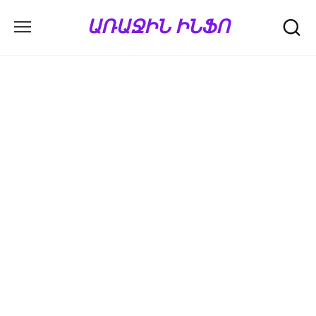
Перейти
ԱՌԱՋԻՆ ԻՆՖՈ
к
содержанию