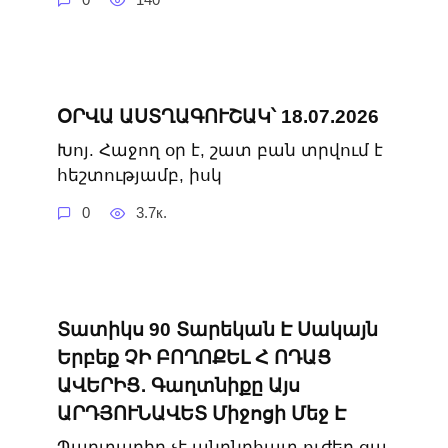
ՕՐՎԱ ԱՍՏՂԱԳՈՒՇԱԿ՝ 18.07.2026
Խոյ. Հաջող օր է, շատ բան տրվում է
հեշտությամբ, իսկ
0
3.7к.
Տատիկս 90 Տարեկան Է Սակայն
Երբեք ՉԻ ԲՈՂՈՔԵԼ Հ ՈԴԱՑ
ԱՎԵՐԻՑ․ Գաղտնիքը Այս
ԱՐԴՅՈՒՆԱՎԵՏ Միջոցի Մեջ Է
Պարտադիր չէ անընդհատ ուժեղ ցա