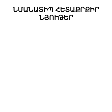
ՆՄԱՆԱՏԻՊ ՀԵՏԱՔՐՔԻՐ
ՆՅՈՒԹԵՐ