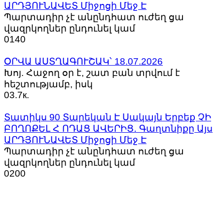
ԱՐԴՅՈՒՆԱՎԵՏ Միջոցի Մեջ Է
Պարտադիր չէ անընդհատ ուժեղ ցա
վազրկողներ ընդունել կամ
0
140
ՕՐՎԱ ԱՍՏՂԱԳՈՒՇԱԿ՝ 18.07.2026
Խոյ. Հաջող օր է, շատ բան տրվում է
հեշտությամբ, իսկ
0
3.7к.
Տատիկս 90 Տարեկան Է Սակայն Երբեք ՉԻ
ԲՈՂՈՔԵԼ Հ ՈԴԱՑ ԱՎԵՐԻՑ․ Գաղտնիքը Այս
ԱՐԴՅՈՒՆԱՎԵՏ Միջոցի Մեջ Է
Պարտադիր չէ անընդհատ ուժեղ ցա
վազրկողներ ընդունել կամ
0
200