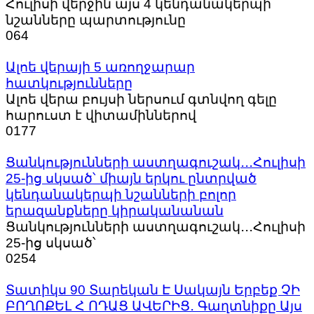
Հուլիսի վերջին այս 4 կենդանակերպի
նշանները պարտությունը
0
64
Ալոե վերայի 5 առողջարար
հատկությունները
Ալոե վերա բույսի ներսում գտնվող գելը
հարուստ է վիտամիններով
0
177
Ցանկությունների աստղագուշակ․․․Հուլիսի
25-ից սկսած՝ միայն երկու ընտրված
կենդանակերպի նշանների բոլոր
երազանքները կիրականանան
Ցանկությունների աստղագուշակ․․․Հուլիսի
25-ից սկսած՝
0
254
Տատիկս 90 Տարեկան Է Սակայն Երբեք ՉԻ
ԲՈՂՈՔԵԼ Հ ՈԴԱՑ ԱՎԵՐԻՑ․ Գաղտնիքը Այս