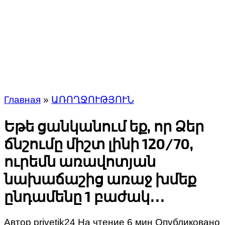
Главная
»
ԱՌՈՂՋՈՒԹՅՈՒՆ
Եթե ցանկանում եք, որ Ձեր
ճնշումը միշտ լինի 120/70,
ուրեմն առավոտյան
նախաճաշից առաջ խմեք
ընդամենը 1 բաժակ․․․
Автор
privetik24
На чтение
6 мин
Опубликовано