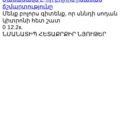
ճշմարտությունը
Մենք բոլորս գիտենք, որ սննդի սոդան
կիտրոնի հետ շատ
0
12.2к.
ՆՄԱՆԱՏԻՊ ՀԵՏԱՔՐՔԻՐ ՆՅՈՒԹԵՐ