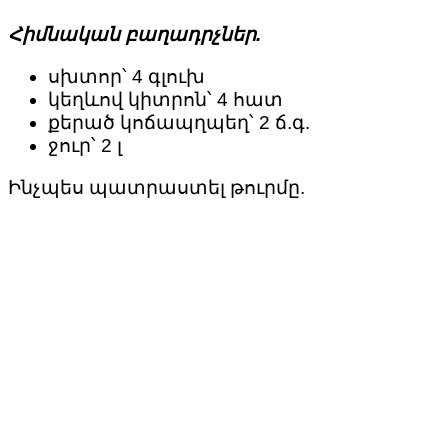
Հիմնական բաղադրչներ.
սխտոր՝ 4 գլուխ
կեղևով կիտրոն՝ 4 հատ
քերած կոճապղպեղ՝ 2 ճ.գ.
ջուր՝ 2 լ
Ինչպես պատրաստել թուրմը.