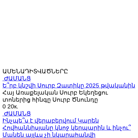
ԱՄԵՆԱԴԻՏՎԱԾՆԵՐԸ
ԺԱՄԱՆՑ
Ե՞րբ կնշվի Սուրբ Զատիկը 2025 թվականին
Հայ Առաքելական Սուրբ Եկեղեցու
տոներից հինգը Սուրբ Ծնունդը
0
20к.
ԺԱՄԱՆՑ
Ինչպե՞ս է վերաբերվում Կարեն
Հովհաննիսյանը կնոջ կերպարին և ինչու՞
Մանեն այլևս չի նկարահանվի