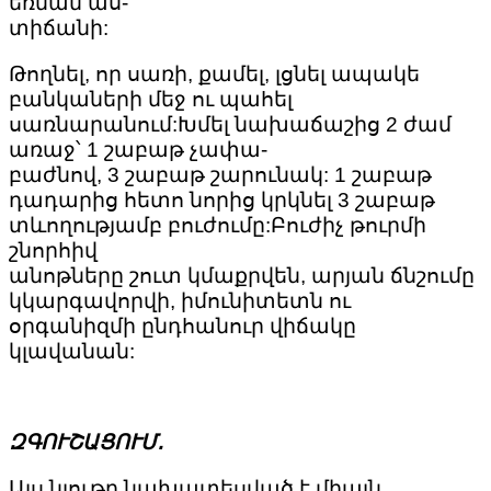
եռման աս-
տիճանի:
Թողնել, որ սառի, քամել, լցնել ապակե
բանկաների մեջ ու պահել
սառնարանում:Խմել նախաճաշից 2 ժամ
առաջ՝ 1 շաբաթ չափա-
բաժնով, 3 շաբաթ շարունակ: 1 շաբաթ
դադարից հետո նորից կրկնել 3 շաբաթ
տևողությամբ բուժումը:Բուժիչ թուրմի
շնորհիվ
անոթները շուտ կմաքրվեն, արյան ճնշումը
կկարգավորվի, իմունիտետն ու
օրգանիզմի ընդհանուր վիճակը
կլավանան:
ԶԳՈՒՇԱՑՈՒՄ․
Այս նյութը նախատեսված է միայն