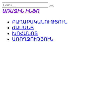
Перейти
Search
к
for:
ԱՌԱՋԻՆ ԻՆՖՈ
содержанию
ՔԱՂԱՔԱԿԱՆՈՒԹՅՈՒՆ
ԺԱՄԱՆՑ
ԽՈՀԱՆՈՑ
ԱՌՈՂՋՈՒԹՅՈՒՆ