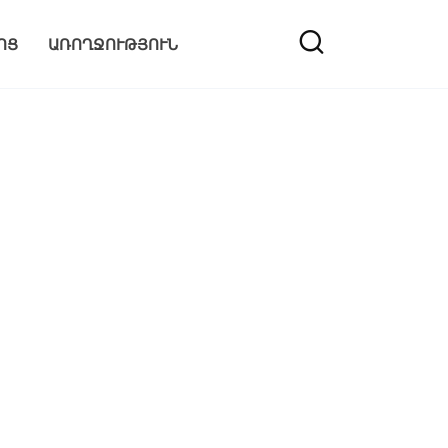
ՈՑ
ԱՌՈՂՋՈՒԹՅՈՒՆ