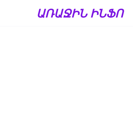
Перейти
ԱՌԱՋԻՆ ԻՆՖՈ
к
содержанию