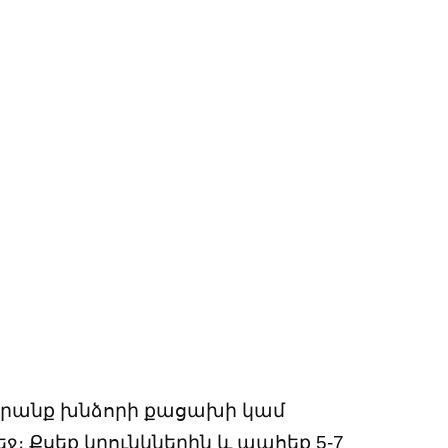
 դրանք խնձորի քացախի կամ
։ Քսեք կրունկներին և պահեք 5-7