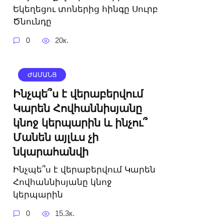
Եկեղեցու տոներից հինգը Սուրբ
Ծնունդը
0
20к.
ԺԱՄԱՆՑ
Ինչպե՞ս է վերաբերվում
Կարեն Հովհաննիսյանը
կնոջ կերպարին և ինչու՞
Մանեն այլևս չի
նկարահանվի
Ինչպե՞ս է վերաբերվում Կարեն
Հովհաննիսյանը կնոջ
կերպարին
0
15.3к.