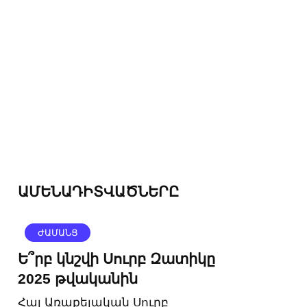
ԱՄԵՆԱԴԻՏՎԱԾՆԵՐԸ
ԺԱՄԱՆՑ
Ե՞րբ կնշվի Սուրբ Զատիկը
2025 թվականին
Հայ Առաքելական Սուրբ