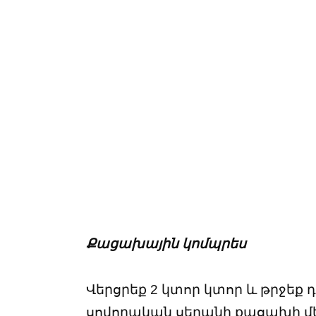
Քացախային կոմպրես
Վերցրեք 2 կտոր կտոր և թրջեք
սովորական սեղանի քացախի մեջ