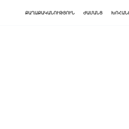
ՔԱՂԱՔԱԿԱՆՈՒԹՅՈՒՆ
ԺԱՄԱՆՑ
ԽՈՀԱՆ