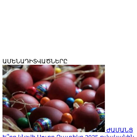
ԱՄԵՆԱԴԻՏՎԱԾՆԵՐԸ
ԺԱՄԱՆՑ