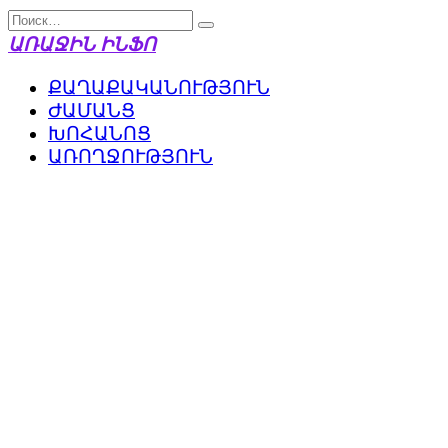
Перейти
Search
к
for:
ԱՌԱՋԻՆ ԻՆՖՈ
содержанию
ՔԱՂԱՔԱԿԱՆՈՒԹՅՈՒՆ
ԺԱՄԱՆՑ
ԽՈՀԱՆՈՑ
ԱՌՈՂՋՈՒԹՅՈՒՆ