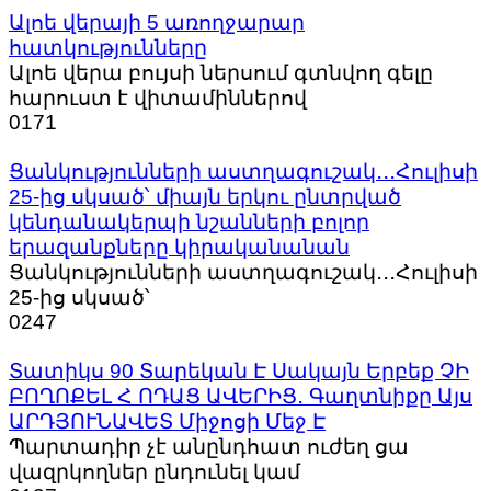
Ալոե վերայի 5 առողջարար
հատկությունները
Ալոե վերա բույսի ներսում գտնվող գելը
հարուստ է վիտամիններով
0
171
Ցանկությունների աստղագուշակ․․․Հուլիսի
25-ից սկսած՝ միայն երկու ընտրված
կենդանակերպի նշանների բոլոր
երազանքները կիրականանան
Ցանկությունների աստղագուշակ․․․Հուլիսի
25-ից սկսած՝
0
247
Տատիկս 90 Տարեկան Է Սակայն Երբեք ՉԻ
ԲՈՂՈՔԵԼ Հ ՈԴԱՑ ԱՎԵՐԻՑ․ Գաղտնիքը Այս
ԱՐԴՅՈՒՆԱՎԵՏ Միջոցի Մեջ Է
Պարտադիր չէ անընդհատ ուժեղ ցա
վազրկողներ ընդունել կամ