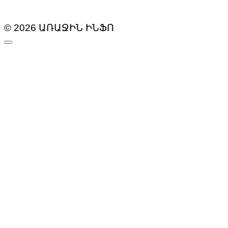
© 2026 ԱՌԱՋԻՆ ԻՆՖՈ