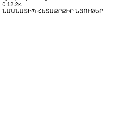
0
12.2к.
ՆՄԱՆԱՏԻՊ ՀԵՏԱՔՐՔԻՐ ՆՅՈՒԹԵՐ