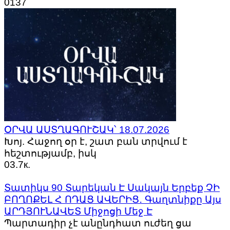
0
137
ՕՐՎԱ ԱՍՏՂԱԳՈՒՇԱԿ՝ 18.07.2026
Խոյ. Հաջող օր է, շատ բան տրվում է
հեշտությամբ, իսկ
0
3.7к.
Տատիկս 90 Տարեկան Է Սակայն Երբեք ՉԻ
ԲՈՂՈՔԵԼ Հ ՈԴԱՑ ԱՎԵՐԻՑ․ Գաղտնիքը Այս
ԱՐԴՅՈՒՆԱՎԵՏ Միջոցի Մեջ Է
Պարտադիր չէ անընդհատ ուժեղ ցա