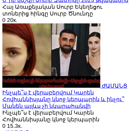
Ե՞րբ կնշվի Սուրբ Զատիկը 2025 թվականին
Հայ Առաքելական Սուրբ Եկեղեցու
տոներից հինգը Սուրբ Ծնունդը
0
20к.
ԺԱՄԱՆՑ
Ինչպե՞ս է վերաբերվում Կարեն
Հովհաննիսյանը կնոջ կերպարին և ինչու՞
Մանեն այլևս չի նկարահանվի
Ինչպե՞ս է վերաբերվում Կարեն
Հովհաննիսյանը կնոջ կերպարին
0
15.3к.