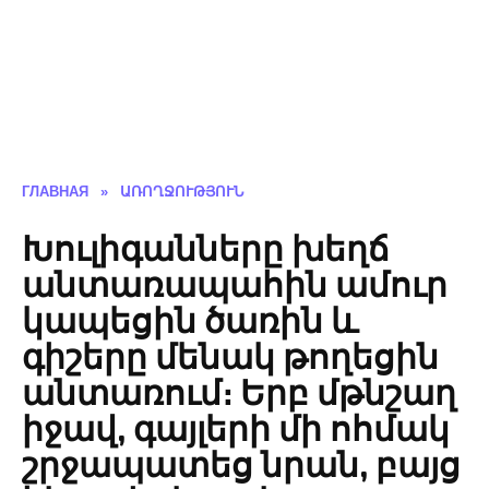
ГЛАВНАЯ
»
ԱՌՈՂՋՈՒԹՅՈՒՆ
Խուլիգանները խեղճ
անտառապահին ամուր
կապեցին ծառին և
գիշերը մենակ թողեցին
անտառում։ Երբ մթնշաղ
իջավ, գայլերի մի ոհմակ
շրջապատեց նրան, բայց