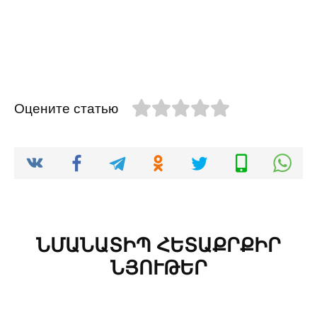
Оцените статью
ՆՄԱՆԱՏԻՊ ՀԵՏԱՔՐՔԻՐ
ՆՅՈՒԹԵՐ