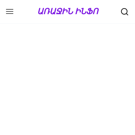
Перейти
ԱՌԱՋԻՆ ԻՆՖՈ
к
содержанию