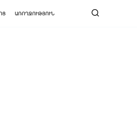
ՈՑ
ԱՌՈՂՋՈՒԹՅՈՒՆ