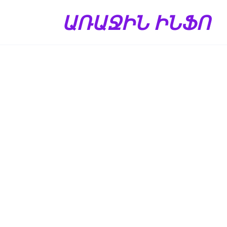
Перейти
ԱՌԱՋԻՆ ԻՆՖՈ
к
содержанию