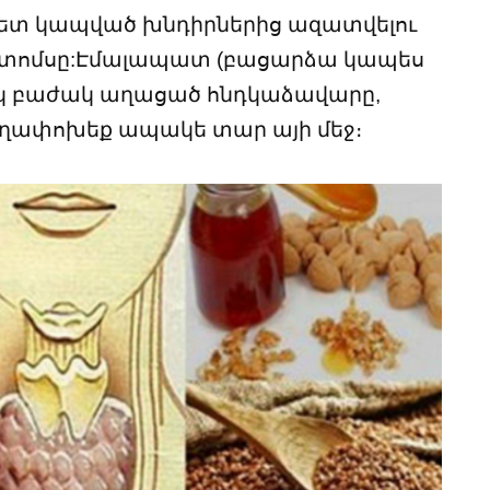
հետ կապված խնդիրներից ազատվելու
տոմսը:Էմալապատ (բացարձա կապես
եկ բաժակ աղացած հնդկաձավարը,
տեղափոխեք ապակե տար այի մեջ։