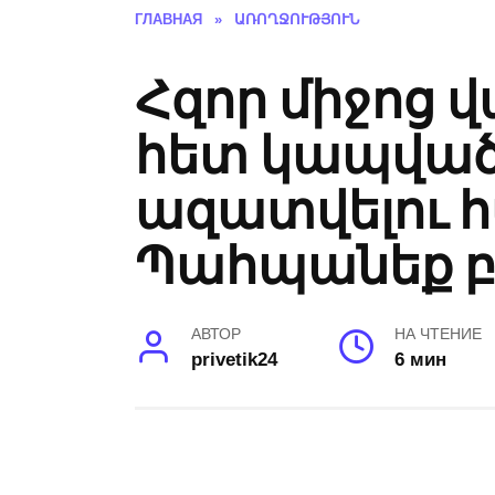
ГЛАВНАЯ
»
ԱՌՈՂՋՈՒԹՅՈՒՆ
Հզոր միջոց 
հետ կապված
ազատվելու հ
Պահպանեք 
АВТОР
НА ЧТЕНИЕ
privetik24
6 мин