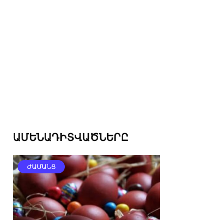
ԱՄԵՆԱԴԻՏՎԱԾՆԵՐԸ
ԺԱՄԱՆՑ