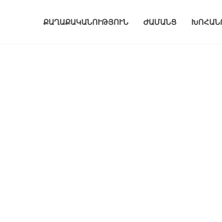
ՔԱՂԱՔԱԿԱՆՈՒԹՅՈՒՆ
ԺԱՄԱՆՑ
ԽՈՀԱՆ