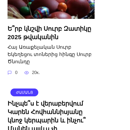
Ե՞րբ կնշվի Սուրբ Զատիկը
2025 թվականին
Հայ Առաքելական Սուրբ
Եկեղեցու տոներից հինգը Սուրբ
Ծնունդը
0
20к.
ԺԱՄԱՆՑ
Ինչպե՞ս է վերաբերվում
Կարեն Հովհաննիսյանը
կնոջ կերպարին և ինչու՞
Մանեն այլևս չի