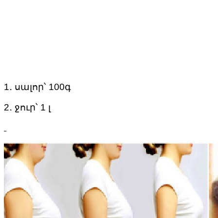
1․ սալոր՝ 100գ
2․ ջուր՝ 1 լ