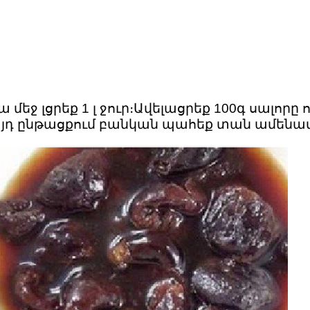
ջ լցրեք 1 լ ջուր։Ավելացրեք 100գ սալորը ո
։Այդ ընթացքում բանկան պահեք տան ամենամ