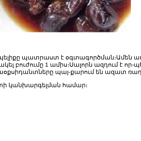
մպելիքը պատրաստ է օգտագործման։Ամեն առ
ել բուժումը 1 ամիս։Սալորն ազդում է որ-պե
ակաօքսիդանտները պայ-քարում են ազատ ռադ
ետի կանխարգելման համար։