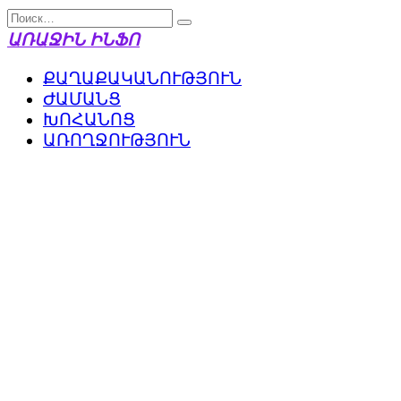
Перейти
Search
к
for:
ԱՌԱՋԻՆ ԻՆՖՈ
содержанию
ՔԱՂԱՔԱԿԱՆՈՒԹՅՈՒՆ
ԺԱՄԱՆՑ
ԽՈՀԱՆՈՑ
ԱՌՈՂՋՈՒԹՅՈՒՆ