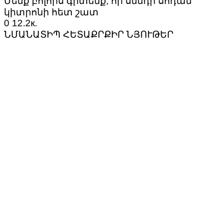
Մենք բոլորս գիտենք, որ սննդի սոդան
կիտրոնի հետ շատ
0
12.2к.
ՆՄԱՆԱՏԻՊ ՀԵՏԱՔՐՔԻՐ ՆՅՈՒԹԵՐ