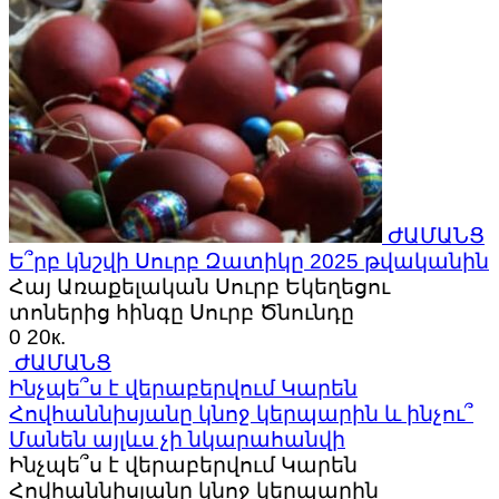
ԺԱՄԱՆՑ
Ե՞րբ կնշվի Սուրբ Զատիկը 2025 թվականին
Հայ Առաքելական Սուրբ Եկեղեցու
տոներից հինգը Սուրբ Ծնունդը
0
20к.
ԺԱՄԱՆՑ
Ինչպե՞ս է վերաբերվում Կարեն
Հովհաննիսյանը կնոջ կերպարին և ինչու՞
Մանեն այլևս չի նկարահանվի
Ինչպե՞ս է վերաբերվում Կարեն
Հովհաննիսյանը կնոջ կերպարին