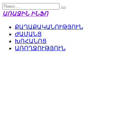
Перейти
Search
к
for:
ԱՌԱՋԻՆ ԻՆՖՈ
содержанию
ՔԱՂԱՔԱԿԱՆՈՒԹՅՈՒՆ
ԺԱՄԱՆՑ
ԽՈՀԱՆՈՑ
ԱՌՈՂՋՈՒԹՅՈՒՆ