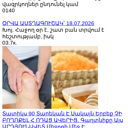
վազրկողներ ընդունել կամ
0
140
ՕՐՎԱ ԱՍՏՂԱԳՈՒՇԱԿ՝ 18.07.2026
Խոյ. Հաջող օր է, շատ բան տրվում է
հեշտությամբ, իսկ
0
3.7к.
Տատիկս 90 Տարեկան Է Սակայն Երբեք ՉԻ
ԲՈՂՈՔԵԼ Հ ՈԴԱՑ ԱՎԵՐԻՑ․ Գաղտնիքը Այս
ԱՐԴՅՈՒՆԱՎԵՏ Միջոցի Մեջ Է