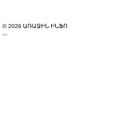
© 2026 ԱՌԱՋԻՆ ԻՆՖՈ