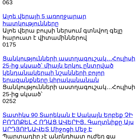
0
63
Ալոե վերայի 5 առողջարար
հատկությունները
Ալոե վերա բույսի ներսում գտնվող գելը
հարուստ է վիտամիններով
0
175
Ցանկությունների աստղագուշակ․․․Հուլիսի
25-ից սկսած՝ միայն երկու ընտրված
կենդանակերպի նշանների բոլոր
երազանքները կիրականանան
Ցանկությունների աստղագուշակ․․․Հուլիսի
25-ից սկսած՝
0
252
Տատիկս 90 Տարեկան Է Սակայն Երբեք ՉԻ
ԲՈՂՈՔԵԼ Հ ՈԴԱՑ ԱՎԵՐԻՑ․ Գաղտնիքը Այս
ԱՐԴՅՈՒՆԱՎԵՏ Միջոցի Մեջ Է
Պարտադիր չէ անընդհատ ուժեղ ցա