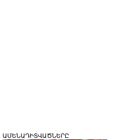
ԱՄԵՆԱԴԻՏՎԱԾՆԵՐԸ