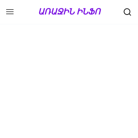
Перейти
ԱՌԱՋԻՆ ԻՆՖՈ
к
содержанию