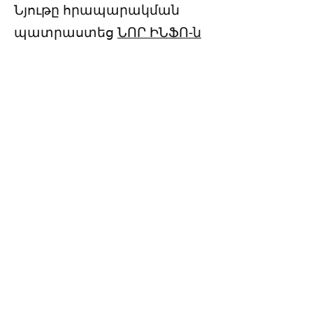
Նյութը հրապարակման
պատրաստեց
ՆՈՐ ԻՆՖՈ-ն