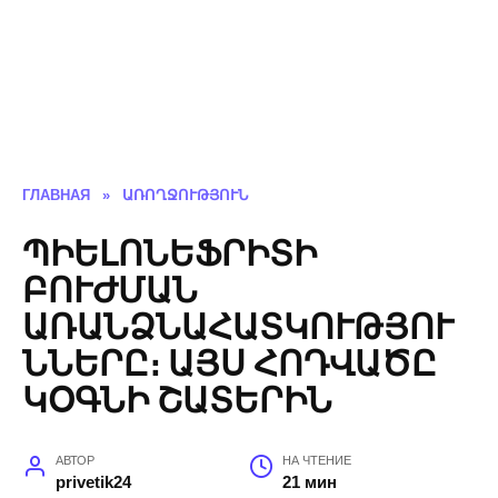
ГЛАВНАЯ
»
ԱՌՈՂՋՈՒԹՅՈՒՆ
ՊԻԵԼՈՆԵՖՐԻՏԻ
ԲՈՒԺՄԱՆ
ԱՌԱՆՁՆԱՀԱՏԿՈՒԹՅՈՒ
ՆՆԵՐԸ։ ԱՅՍ ՀՈԴՎԱԾԸ
ԿՕԳՆԻ ՇԱՏԵՐԻՆ
АВТОР
НА ЧТЕНИЕ
privetik24
21 мин