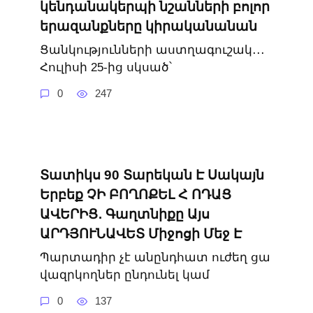
կենդանակերպի նշանների բոլոր
երազանքները կիրականանան
Ցանկությունների աստղագուշակ․․․
Հուլիսի 25-ից սկսած՝
0
247
Տատիկս 90 Տարեկան Է Սակայն
Երբեք ՉԻ ԲՈՂՈՔԵԼ Հ ՈԴԱՑ
ԱՎԵՐԻՑ․ Գաղտնիքը Այս
ԱՐԴՅՈՒՆԱՎԵՏ Միջոցի Մեջ Է
Պարտադիր չէ անընդհատ ուժեղ ցա
վազրկողներ ընդունել կամ
0
137