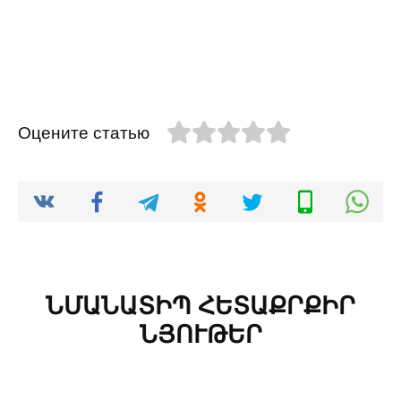
Оцените статью
ՆՄԱՆԱՏԻՊ ՀԵՏԱՔՐՔԻՐ
ՆՅՈՒԹԵՐ