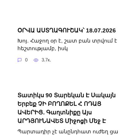
ՕՐՎԱ ԱՍՏՂԱԳՈՒՇԱԿ՝ 18.07.2026
Խոյ. Հաջող օր է, շատ բան տրվում է
հեշտությամբ, իսկ
0
3.7к.
Տատիկս 90 Տարեկան Է Սակայն
Երբեք ՉԻ ԲՈՂՈՔԵԼ Հ ՈԴԱՑ
ԱՎԵՐԻՑ․ Գաղտնիքը Այս
ԱՐԴՅՈՒՆԱՎԵՏ Միջոցի Մեջ Է
Պարտադիր չէ անընդհատ ուժեղ ցա