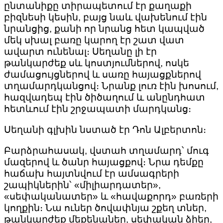
ընտանիքը տիրապետում էր քաղաքի
բիզնեսի կեսին, բայց նաև վախենում էին
նրանցից, քանի որ նրանց հետ կապված
մեկ սխալ բառը կարող էր շատ վատ
ավարտ ունենալ։ Սեղանը լի էր
թանկարժեք սև կոստյումներով, ոսկե
ժամացույցներով և սառը հայացքներով
տղամարդկանցով։ Նրանք լուռ էին խոսում,
հազվադեպ էին ծիծաղում և անընդհատ
հետևում էին շրջապատի մարդկանց։
Սեղանի գլխին նստած էր Դոն Ալբերտոն։
Բարձրահասակ, վստահ տղամարդ՝ մուգ
մազերով և ծանր հայացքով։ Նրա դեմքը
հաճախ հայտնվում էր ամսագրերի
շապիկներին՝ «միլիարդատեր»,
«սեփականատեր» և «հավաքորդ» բառերի
կողքին։ Նա ուներ ծովափնյա շքեղ տներ,
թանկարժեք մեքենաներ, սեփական ձիեր,