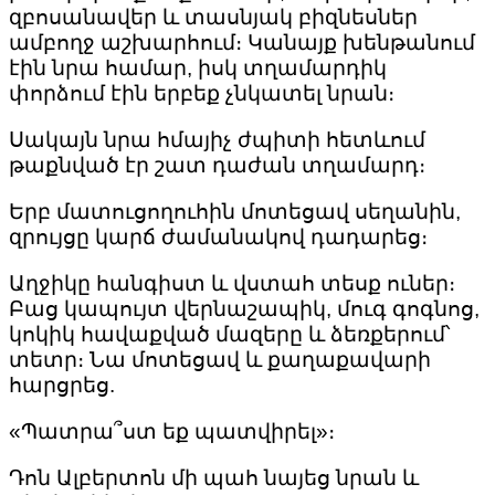
զբոսանավեր և տասնյակ բիզնեսներ
ամբողջ աշխարհում։ Կանայք խենթանում
էին նրա համար, իսկ տղամարդիկ
փորձում էին երբեք չնկատել նրան։
Սակայն նրա հմայիչ ժպիտի հետևում
թաքնված էր շատ դաժան տղամարդ։
Երբ մատուցողուհին մոտեցավ սեղանին,
զրույցը կարճ ժամանակով դադարեց։
Աղջիկը հանգիստ և վստահ տեսք ուներ։
Բաց կապույտ վերնաշապիկ, մուգ գոգնոց,
կոկիկ հավաքված մազերը և ձեռքերում՝
տետր։ Նա մոտեցավ և քաղաքավարի
հարցրեց.
«Պատրա՞ստ եք պատվիրել»։
Դոն Ալբերտոն մի պահ նայեց նրան և