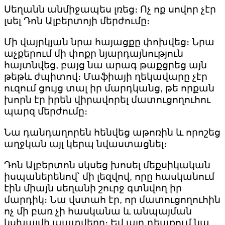
Սեղանն անմիջապես լռեց։ Ոչ ոք սովոր չէր
լսել Դոն Ալբերտոյի մերժումը։
Մի վայրկյան նրա հայացքը փոխվեց։ Նրա
աչքերում մի փոքր նյարդայնություն
հայտնվեց, բայց նա արագ թաքցրեց այն
թեթև ժպիտով։ Մաֆիայի ղեկավարը չէր
ուզում ցույց տալ իր մարդկանց, թե որքան
խորն էր իրեն վիրավորել մատուցողուհու
պարզ մերժումը։
Նա դանդաղորեն հենվեց աթոռին և որոշեց
աղջկան այլ կերպ նվաստացնել։
Դոն Ալբերտոն սկսեց խոսել մեքսիկական
իսպաներենով՝ մի լեզվով, որը հասկանում
էին միայն սեղանի շուրջ գտնվող իր
մարդիկ։ Նա վստահ էր, որ մատուցողուհին
ոչ մի բառ չի հասկանա և անպայման
կսխալվի պատվերը։ Եվ այդ դեպքում նա