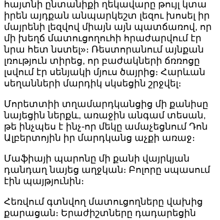
հայտնի ընտանիքի ղեկավարը թույլ կտա
իրեն այդքան անպարկեշտ լեզու խոսել իր
մայրենի լեզվով միայն այն պատճառով, որ
մի խեղճ մատուցողուհի հրաժարվում էր
նրա հետ նստել»։ Ռեստորանում այնքան
լռություն տիրեց, որ բաժակների ճռռոցը
լսվում էր սենյակի մյուս ծայրից։ Հարևան
սեղանների մարդիկ սկսեցին շրջվել։
Մորետտիի տղամարդկանցից մի քանիսը
նայեցին ներքև, առաջին անգամ տեսան,
թե ինչպես է ինչ-որ մեկը ամաչեցնում Դոն
Ալբերտոյին իր մարդկանց աչքի առաջ։
Մաֆիայի պարոնը մի քանի վայրկյան
դանդաղ նայեց աղջկան։ Բոլորը սպասում
էին պայթյունին։
Հեռվում գտնվող մատուցողները վախից
քարացան։ Երաժիշտները դադարեցին