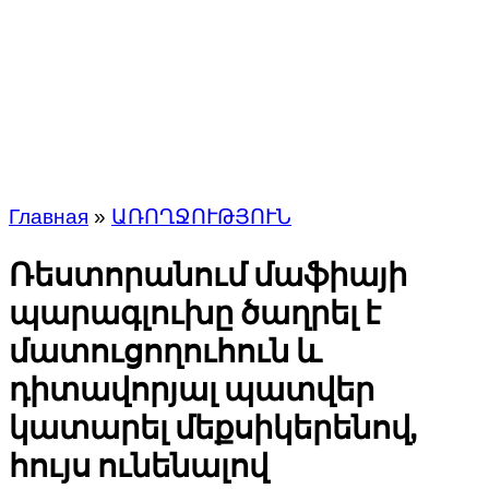
Главная
»
ԱՌՈՂՋՈՒԹՅՈՒՆ
Ռեստորանում մաֆիայի
պարագլուխը ծաղրել է
մատուցողուհուն և
դիտավորյալ պատվեր
կատարել մեքսիկերենով,
հույս ունենալով