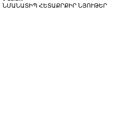
ՆՄԱՆԱՏԻՊ ՀԵՏԱՔՐՔԻՐ ՆՅՈՒԹԵՐ