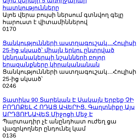
Ալոե վերայի 5 առողջարար
հատկությունները
Ալոե վերա բույսի ներսում գտնվող գելը
հարուստ է վիտամիններով
0
170
Ցանկությունների աստղագուշակ․․․Հուլիսի
25-ից սկսած՝ միայն երկու ընտրված
կենդանակերպի նշանների բոլոր
երազանքները կիրականանան
Ցանկությունների աստղագուշակ․․․Հուլիսի
25-ից սկսած՝
0
246
Տատիկս 90 Տարեկան Է Սակայն Երբեք ՉԻ
ԲՈՂՈՔԵԼ Հ ՈԴԱՑ ԱՎԵՐԻՑ․ Գաղտնիքը Այս
ԱՐԴՅՈՒՆԱՎԵՏ Միջոցի Մեջ Է
Պարտադիր չէ անընդհատ ուժեղ ցա
վազրկողներ ընդունել կամ
0
136