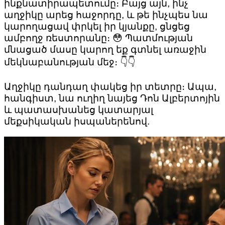
ինքնատիրապետումը։ Բայց այն, ինչ
աղջիկը արեց հաջորդը, և թե ինչպես նա
կարողացավ փրկել իր կյանքը, ցնցեց
ամբողջ ռեստորանը։ 😳 Պատմության
մնացած մասը կարող եք գտնել առաջին
մեկնաբանության մեջ։ 👇👇
Աղջիկը դանդաղ փակեց իր տետրը։ Ապա,
հանգիստ, նա ուղիղ նայեց Դոն Ալբերտոյին
և պատասխանեց կատարյալ
մեքսիկական իսպաներենով.