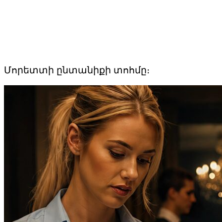
Մորետտի ընտանիքի տոհմը։