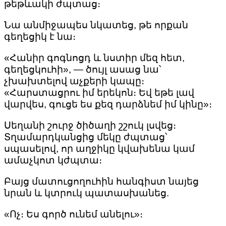
թեթևակի ժպտաց։
Նա անմիջապես նկատեց, թե որքան
գեղեցիկ է նա։
«Հանիր գոգնոցդ և նստիր մեզ հետ,
գեղեցկուհի», — ծույլ ասաց նա՝
չխախտելով աչքերի կապը։
«Հարստացրու իմ երեկոն։ Եվ եթե լավ
վարվես, գուցե ես քեզ դարձնեմ իմ կինը»։
Սեղանի շուրջ ծիծաղի շշուկ լսվեց։
Տղամարդկանցից մեկը ժպտաց՝
սպասելով, որ աղջիկը կվախենա կամ
ամաչկոտ կժպտա։
Բայց մատուցողուհին հանգիստ նայեց
նրան և կտրուկ պատասխանեց.
«Ոչ։ Ես գործ ունեմ անելու»։