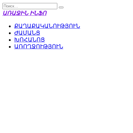
Перейти
Search
к
for:
ԱՌԱՋԻՆ ԻՆՖՈ
содержанию
ՔԱՂԱՔԱԿԱՆՈՒԹՅՈՒՆ
ԺԱՄԱՆՑ
ԽՈՀԱՆՈՑ
ԱՌՈՂՋՈՒԹՅՈՒՆ