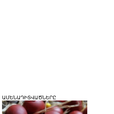
ԱՄԵՆԱԴԻՏՎԱԾՆԵՐԸ