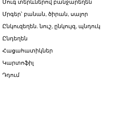
Մուգ տերևներով բանջարեղեն
Մրգեր՝ բանան, ծիրան, սալոր
Ընկուզեղեն. նուշ, ընկույզ, պնդուկ
Ընդեղեն
Հացահատիկներ
Կարտոֆիլ
Դդում