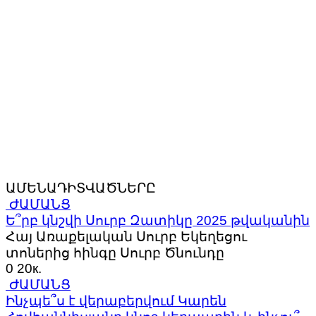
ԱՄԵՆԱԴԻՏՎԱԾՆԵՐԸ
ԺԱՄԱՆՑ
Ե՞րբ կնշվի Սուրբ Զատիկը 2025 թվականին
Հայ Առաքելական Սուրբ Եկեղեցու
տոներից հինգը Սուրբ Ծնունդը
0
20к.
ԺԱՄԱՆՑ
Ինչպե՞ս է վերաբերվում Կարեն