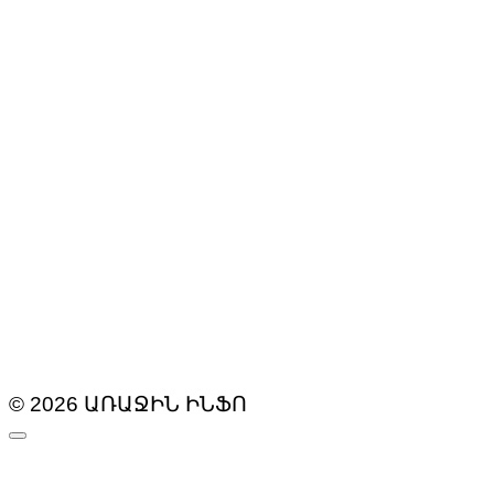
© 2026 ԱՌԱՋԻՆ ԻՆՖՈ