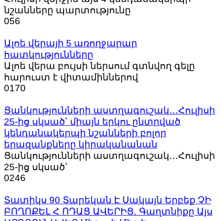
նշանները պարտությունը
0
56
Ալոե վերայի 5 առողջարար
հատկությունները
Ալոե վերա բույսի ներսում գտնվող գելը
հարուստ է վիտամիններով
0
170
Ցանկությունների աստղագուշակ․․․Հուլիսի
25-ից սկսած՝ միայն երկու ընտրված
կենդանակերպի նշանների բոլոր
երազանքները կիրականանան
Ցանկությունների աստղագուշակ․․․Հուլիսի
25-ից սկսած՝
0
246
Տատիկս 90 Տարեկան Է Սակայն Երբեք ՉԻ
ԲՈՂՈՔԵԼ Հ ՈԴԱՑ ԱՎԵՐԻՑ․ Գաղտնիքը Այս