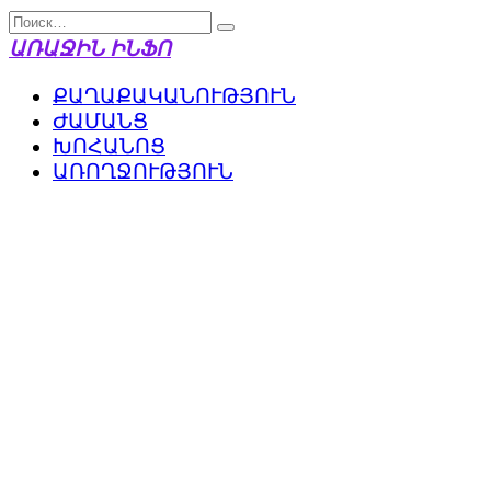
Перейти
Search
к
for:
ԱՌԱՋԻՆ ԻՆՖՈ
содержанию
ՔԱՂԱՔԱԿԱՆՈՒԹՅՈՒՆ
ԺԱՄԱՆՑ
ԽՈՀԱՆՈՑ
ԱՌՈՂՋՈՒԹՅՈՒՆ