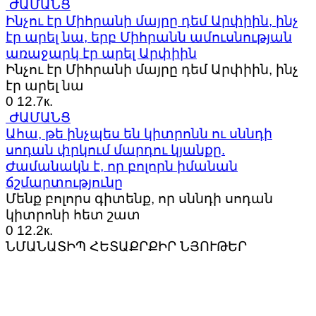
ԺԱՄԱՆՑ
Ինչու էր Միհրանի մայրը դեմ Արփիին, ինչ
էր արել նա, երբ Միհրանն ամուսնության
առաջարկ էր արել Արփիին
Ինչու էր Միհրանի մայրը դեմ Արփիին, ինչ
էր արել նա
0
12.7к.
ԺԱՄԱՆՑ
Ահա, թե ինչպես են կիտրոնն ու սննդի
սոդան փրկում մարդու կյանքը.
Ժամանակն է, որ բոլորն իմանան
ճշմարտությունը
Մենք բոլորս գիտենք, որ սննդի սոդան
կիտրոնի հետ շատ
0
12.2к.
ՆՄԱՆԱՏԻՊ ՀԵՏԱՔՐՔԻՐ ՆՅՈՒԹԵՐ