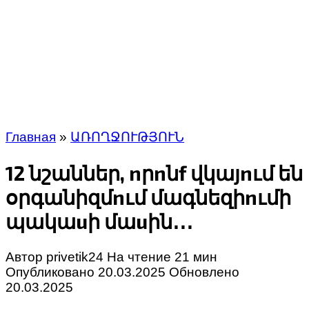
Главная
»
ԱՌՈՂՋՈՒԹՅՈՒՆ
12 նշաններ, nրnնf վկայnւմ են
օրգանիզմnւմ մագնեզիnւմի
պակաuի մաuին․․․
Автор
privetik24
На чтение
21 мин
Опубликовано
20.03.2025
Обновлено
20.03.2025