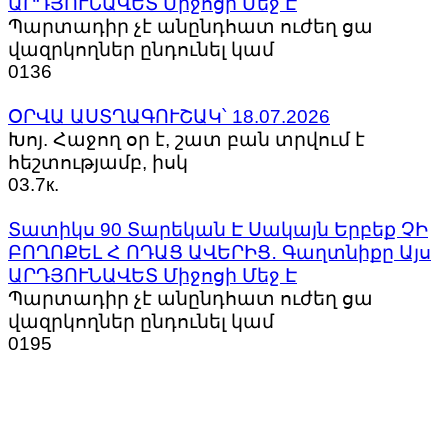
ԱՐԴՅՈՒՆԱՎԵՏ Միջոցի Մեջ Է
Պարտադիր չէ անընդհատ ուժեղ ցա
վազրկողներ ընդունել կամ
0
136
ՕՐՎԱ ԱՍՏՂԱԳՈՒՇԱԿ՝ 18.07.2026
Խոյ. Հաջող օր է, շատ բան տրվում է
հեշտությամբ, իսկ
0
3.7к.
Տատիկս 90 Տարեկան Է Սակայն Երբեք ՉԻ
ԲՈՂՈՔԵԼ Հ ՈԴԱՑ ԱՎԵՐԻՑ․ Գաղտնիքը Այս
ԱՐԴՅՈՒՆԱՎԵՏ Միջոցի Մեջ Է
Պարտադիր չէ անընդհատ ուժեղ ցա
վազրկողներ ընդունել կամ
0
195