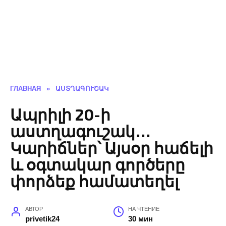
ГЛАВНАЯ
»
ԱՍՏՂԱԳՈՒՇԱԿ
Ապրիլի 20-ի
աստղագուշակ․․․
Կարիճներ՝ Այսօր հաճելի
և օգտակար գործերը
փորձեք համատեղել
АВТОР
НА ЧТЕНИЕ
privetik24
30 мин