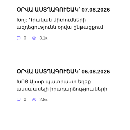
ՕՐՎԱ ԱՍՏՂԱԳՈՒՇԱԿ՝ 07.08.2026
Խոյ: Դրական միտումների
ազդեցությունն օրվա ընթացքում
0
3.1к.
ՕՐՎԱ ԱՍՏՂԱԳՈՒՇԱԿ՝ 06.08.2026
ԽՈՅ Այսօր պատրաստ եղեք
անսպասելի իրադարձությունների
0
2.8к.