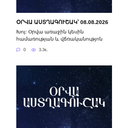
ՕՐՎԱ ԱՍՏՂԱԳՈՒՇԱԿ՝ 08.08.2026
Խոյ: Օրվա առաջին կեսին
համառության և վճռականությոն
0
3.3к.