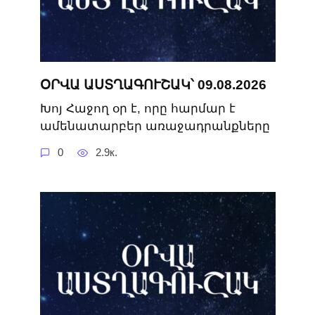
ՕՐՎԱ ԱՍՏՂԱԳՈՒՇԱԿ՝ 09.08.2026
Խոյ Հաջող օր է, որը հարմար է
ամենատարբեր առաջադրանքները
0
2.9к.