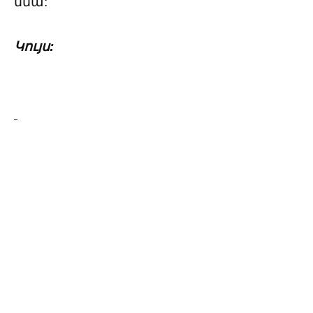
մնա:
Կույս: