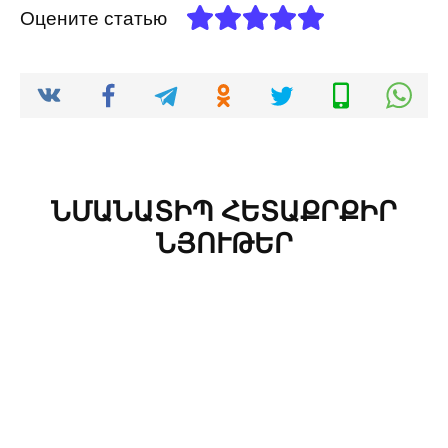
Оцените статью
ՆՄԱՆԱՏԻՊ ՀԵՏԱՔՐՔԻՐ
ՆՅՈՒԹԵՐ