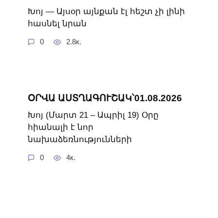
Խոյ — Այսօր այնքան էլ հեշտ չի լինի
հասնել նրան
0
2.8к.
ՕՐՎԱ ԱՍՏՂԱԳՈՒՇԱԿ՝01.08.2026
Խոյ (Մարտ 21 – Ապրիլ 19) ​Օրը
հիանալի է նոր
նախաձեռնությունների
0
4к.