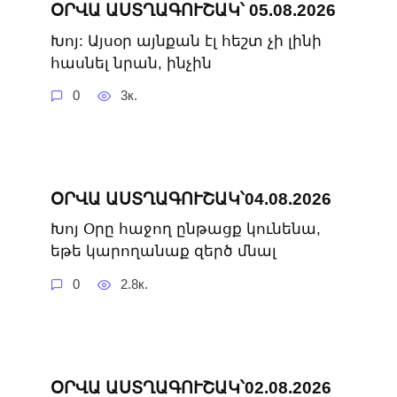
ՕՐՎԱ ԱՍՏՂԱԳՈՒՇԱԿ՝ 05.08.2026
Խոյ: Այսօր այնքան էլ հեշտ չի լինի
հասնել նրան, ինչին
0
3к.
ՕՐՎԱ ԱՍՏՂԱԳՈՒՇԱԿ՝04.08.2026
Խոյ Օրը հաջող ընթացք կունենա,
եթե կարողանաք զերծ մնալ
0
2.8к.
ՕՐՎԱ ԱՍՏՂԱԳՈՒՇԱԿ՝02.08.2026