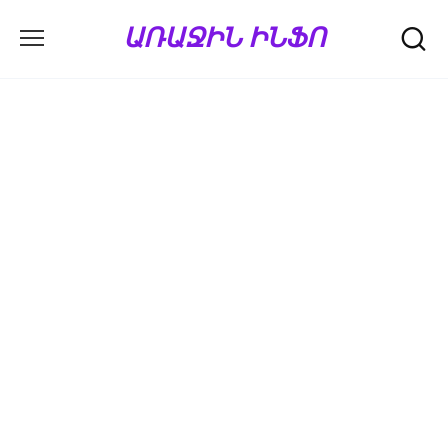
Перейти
ԱՌԱՋԻՆ ԻՆՖՈ
к
содержанию