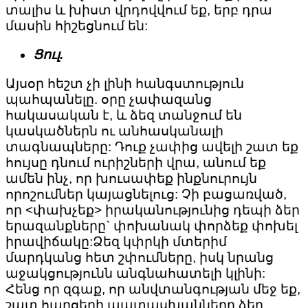
տալիս և խիստ վրդովվում եք, երբ դրա
մասին հիշեցնում են:
Ցուլ.
Այսօր հեշտ չի լինի հանգստություն
պահպանելը. օրը չափազանց
հակասական է, և ձեզ տանջում են
կասկածներն ու անհասկանալի
տագնապները: Դուք չափից ավելի շատ եք
հույսը դնում ուրիշների վրա, անում եք
ամեն ինչ, որ խուսափեք ինքնուրույն
որոշումներ կայացնելուց: Չի բացառված,
որ <փախչեք> իրականությունից դեպի ձեր
երազանքները` փոխանակ փորձեք փոխել
իրավիճակը:Ձեզ կփրկի մտերիմ
մարդկանց հետ շփումները, իսկ նրանց
աջակցությունն անգնահատելի կլինի:
Հենց որ զգաք, որ անվտանգության մեջ եք,
շատ հարցերի պատասխանները ձեր