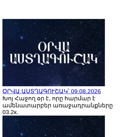
ՕՐՎԱ ԱՍՏՂԱԳՈՒՇԱԿ՝ 09.08.2026
Խոյ Հաջող օր է, որը հարմար է
ամենատարբեր առաջադրանքները
0
3.2к.