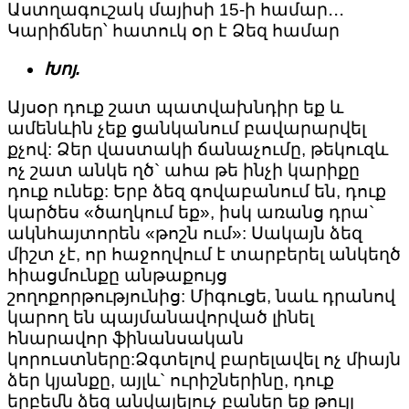
Աստղագուշակ մայիսի 15-ի համար․․․
Կարիճներ՝ հատուկ օր է Ձեզ համար
Խոյ.
Այսօր դուք շատ պատվախնդիր եք և
ամենևին չեք ցանկանում բավարարվել
քչով: Ձեր վաստակի ճանաչումը, թեկուզև
ոչ շատ անկե ղծ` ահա թե ինչի կարիքը
դուք ունեք: Երբ ձեզ գովաբանում են, դուք
կարծես «ծաղկում եք», իսկ առանց դրա`
ակնհայտորեն «թոշն ում»: Սակայն ձեզ
միշտ չէ, որ հաջողվում է տարբերել անկեղծ
հիացմունքը անթաքույց
շողոքորթությունից: Միգուցե, նաև դրանով
կարող են պայմանավորված լինել
հնարավոր ֆինանսական
կորուստները:Ձգտելով բարելավել ոչ միայն
ձեր կյանքը, այլև` ուրիշներինը, դուք
երբեմն ձեզ անվայելուչ բաներ եք թույլ