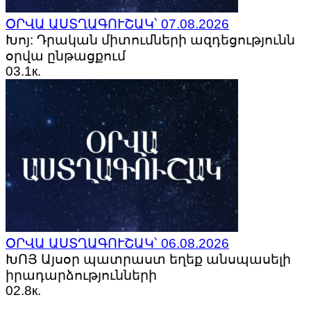
ՕՐՎԱ ԱՍՏՂԱԳՈՒՇԱԿ՝ 07.08.2026
Խոյ: Դրական միտումների ազդեցությունն
օրվա ընթացքում
0
3.1к.
ՕՐՎԱ ԱՍՏՂԱԳՈՒՇԱԿ՝ 06.08.2026
ԽՈՅ Այսօր պատրաստ եղեք անսպասելի
իրադարձությունների
0
2.8к.