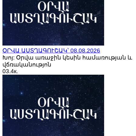
ՕՐՎԱ ԱՍՏՂԱԳՈՒՇԱԿ՝ 08.08.2026
Խոյ: Օրվա առաջին կեսին համառության և
վճռականությոն
0
3.4к.