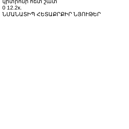
կիտրոնի հետ շատ
0
12.2к.
ՆՄԱՆԱՏԻՊ ՀԵՏԱՔՐՔԻՐ ՆՅՈՒԹԵՐ