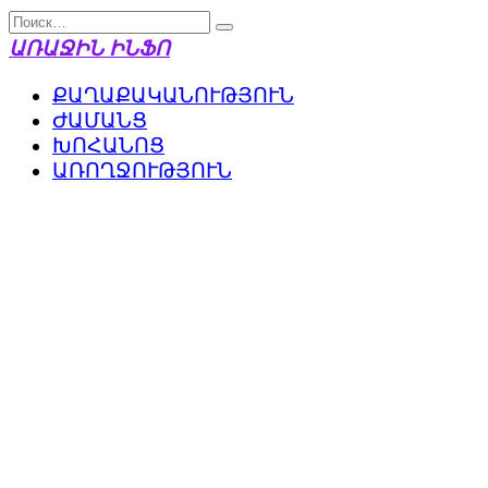
Перейти
Search
к
for:
ԱՌԱՋԻՆ ԻՆՖՈ
содержанию
ՔԱՂԱՔԱԿԱՆՈՒԹՅՈՒՆ
ԺԱՄԱՆՑ
ԽՈՀԱՆՈՑ
ԱՌՈՂՋՈՒԹՅՈՒՆ