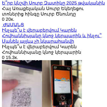
Ե՞րբ կնշվի Սուրբ Զատիկը 2025 թվականին
Հայ Առաքելական Սուրբ Եկեղեցու
տոներից հինգը Սուրբ Ծնունդը
0
20к.
ԺԱՄԱՆՑ
Ինչպե՞ս է վերաբերվում Կարեն
Հովհաննիսյանը կնոջ կերպարին և ինչու՞
Մանեն այլևս չի նկարահանվի
Ինչպե՞ս է վերաբերվում Կարեն
Հովհաննիսյանը կնոջ կերպարին
0
15.3к.