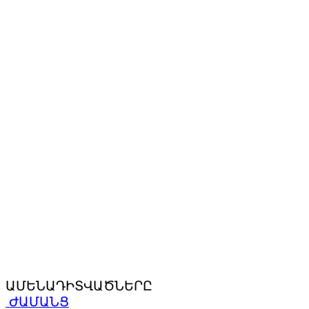
ԱՄԵՆԱԴԻՏՎԱԾՆԵՐԸ
ԺԱՄԱՆՑ