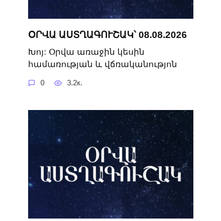
ՕՐՎԱ ԱՍՏՂԱԳՈՒՇԱԿ՝ 08.08.2026
Խոյ: Օրվա առաջին կեսին
համառության և վճռականությոն
0
3.2к.