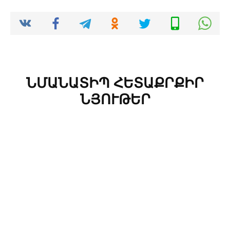
ՆՄԱՆԱՏԻՊ ՀԵՏԱՔՐՔԻՐ
ՆՅՈՒԹԵՐ