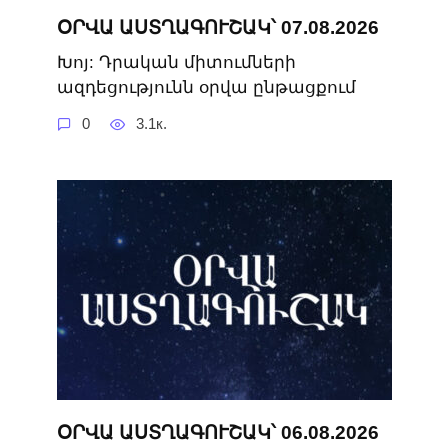
ՕՐՎԱ ԱՍՏՂԱԳՈՒՇԱԿ՝ 07.08.2026
Խոյ: Դրական միտումների
ազդեցությունն օրվա ընթացքում
0
3.1к.
ՕՐՎԱ ԱՍՏՂԱԳՈՒՇԱԿ՝ 06.08.2026