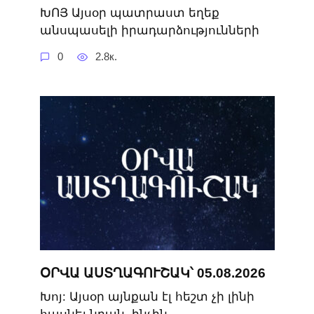
ԽՈՅ Այսօր պատրաստ եղեք
անսպասելի իրադարձությունների
0
2.8к.
ՕՐՎԱ ԱՍՏՂԱԳՈՒՇԱԿ՝ 05.08.2026
Խոյ: Այսօր այնքան էլ հեշտ չի լինի