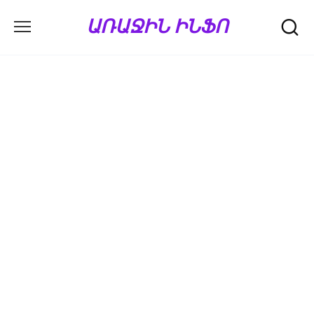
Перейти
ԱՌԱՋԻՆ ԻՆՖՈ
к
содержанию