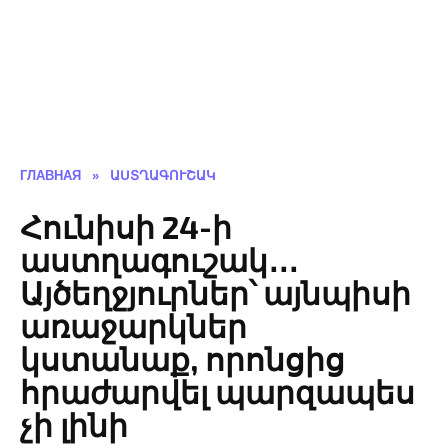
ГЛАВНАЯ
»
ԱՍՏՂԱԳՈՒՇԱԿ
Հունիսի 24-ի
աստղագուշակ․․․
Այծեղջյուրներ՝ այնպիսի
առաջարկներ
կստանաք, որոնցից
հրաժարվել պարզապես
չի լինի