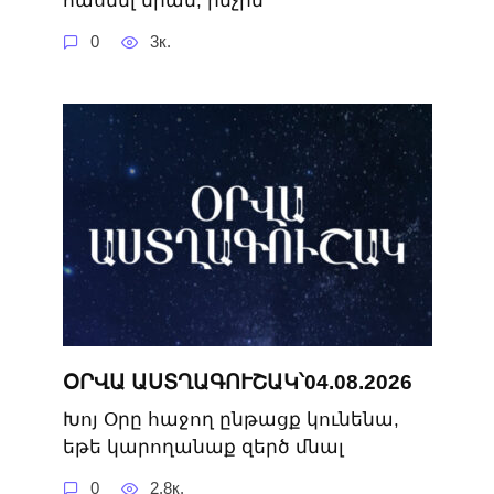
հասնել նրան, ինչին
0
3к.
ՕՐՎԱ ԱՍՏՂԱԳՈՒՇԱԿ՝04.08.2026
Խոյ Օրը հաջող ընթացք կունենա,
եթե կարողանաք զերծ մնալ
0
2.8к.