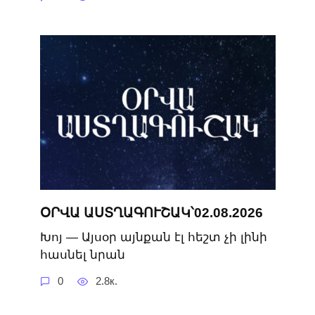
ՕՐՎԱ ԱՍՏՂԱԳՈՒՇԱԿ՝02.08.2026
Խոյ — Այսօր այնքան էլ հեշտ չի լինի
հասնել նրան
0
2.8к.