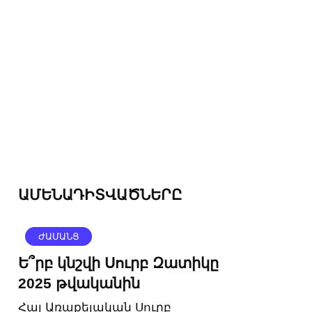
ԱՄԵՆԱԴԻՏՎԱԾՆԵՐԸ
ԺԱՄԱՆՑ
Ե՞րբ կնշվի Սուրբ Զատիկը
2025 թվականին
Հայ Առաքելական Սուրբ