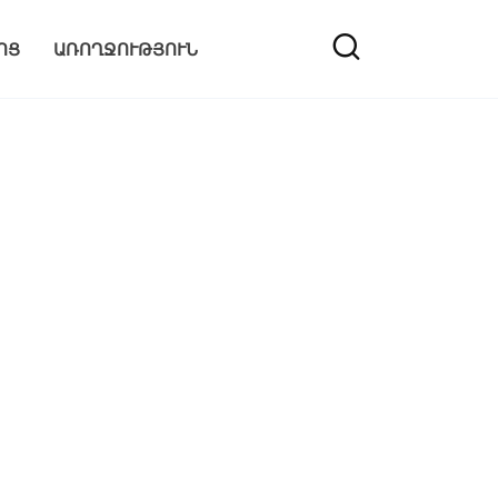
ՈՑ
ԱՌՈՂՋՈՒԹՅՈՒՆ