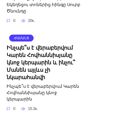
Եկեղեցու տոներից հինգը Սուրբ
Ծնունդը
0
20к.
ԺԱՄԱՆՑ
Ինչպե՞ս է վերաբերվում
Կարեն Հովհաննիսյանը
կնոջ կերպարին և ինչու՞
Մանեն այլևս չի
նկարահանվի
Ինչպե՞ս է վերաբերվում Կարեն
Հովհաննիսյանը կնոջ
կերպարին
0
15.3к.