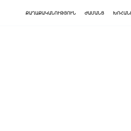
ՔԱՂԱՔԱԿԱՆՈՒԹՅՈՒՆ
ԺԱՄԱՆՑ
ԽՈՀԱՆ