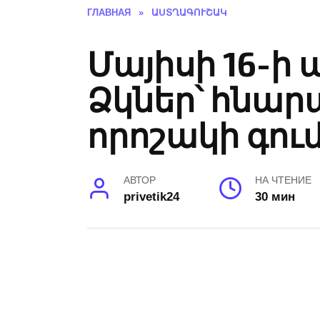
ГЛАВНАЯ
»
ԱՍՏՂԱԳՈՒՇԱԿ
Մայիսի 16-ի
Ձկներ՝ հնարա
որոշակի գու
АВТОР
НА ЧТЕНИЕ
privetik24
30 мин