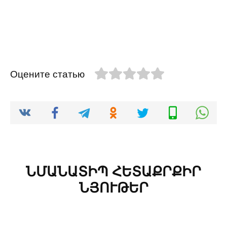
Оцените статью
ՆՄԱՆԱՏԻՊ ՀԵՏԱՔՐՔԻՐ
ՆՅՈՒԹԵՐ