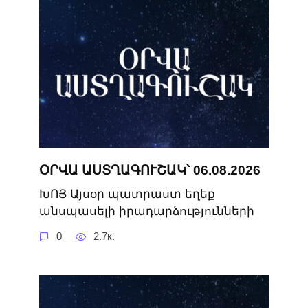
ՕՐՎԱ ԱՍՏՂԱԳՈՒՇԱԿ՝ 06.08.2026
ԽՈՅ Այսօր պատրաստ եղեք
անսպասելի իրադարձությունների
0
2.7к.