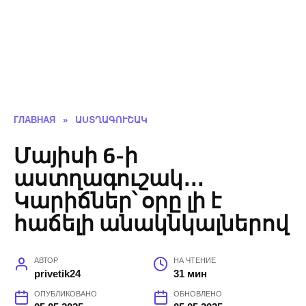
ГЛАВНАЯ
»
ԱՍՏՂԱԳՈՒՇԱԿ
Մայիսի 6-ի
աստղագուշակ․․․
Կարիճներ՝ օրը լի է
հաճելի անակնկալներով
АВТОР
НА ЧТЕНИЕ
privetik24
31 мин
ОПУБЛИКОВАНО
ОБНОВЛЕНО