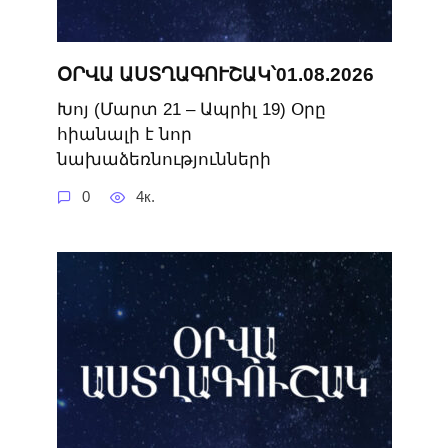
ՕՐՎԱ ԱՍՏՂԱԳՈՒՇԱԿ՝01.08.2026
Խոյ (Մարտ 21 – Ապրիլ 19) ​Օրը
հիանալի է նոր
նախաձեռնությունների
0
4к.