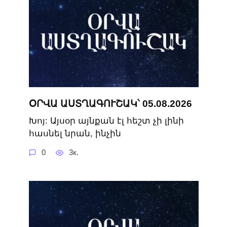
ՕՐՎԱ ԱՍՏՂԱԳՈՒՇԱԿ՝ 05.08.2026
Խոյ: Այսօր այնքան էլ հեշտ չի լինի
հասնել նրան, ինչին
0
3к.