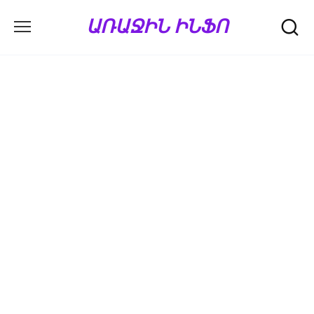
Перейти
ԱՌԱՋԻՆ ԻՆՖՈ
к
содержанию