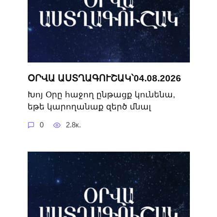
ՕՐՎԱ ԱՍՏՂԱԳՈՒՇԱԿ՝04.08.2026
Խոյ Օրը հաջող ընթացք կունենա,
եթե կարողանաք զերծ մնալ
0
2.8к.