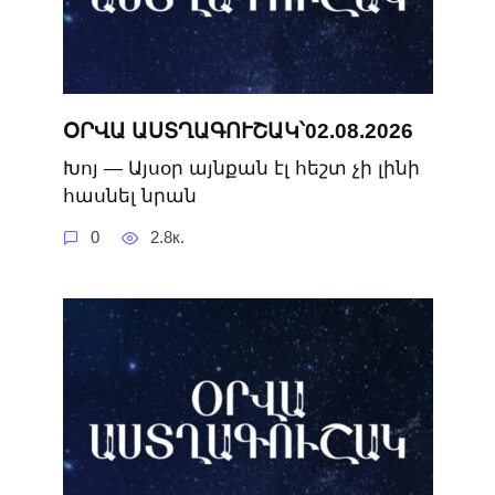
ՕՐՎԱ ԱՍՏՂԱԳՈՒՇԱԿ՝02.08.2026
Խոյ — Այսօր այնքան էլ հեշտ չի լինի
հասնել նրան
0
2.8к.