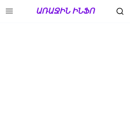
Перейти
ԱՌԱՋԻՆ ԻՆՖՈ
к
содержанию