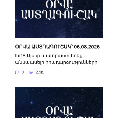
ՕՐՎԱ ԱՍՏՂԱԳՈՒՇԱԿ՝ 06.08.2026
ԽՈՅ Այսօր պատրաստ եղեք
անսպասելի իրադարձությունների
0
2.9к.