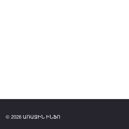
© 2026 ԱՌԱՋԻՆ ԻՆՖՈ