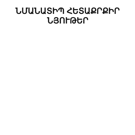
ՆՄԱՆԱՏԻՊ ՀԵՏԱՔՐՔԻՐ
ՆՅՈՒԹԵՐ