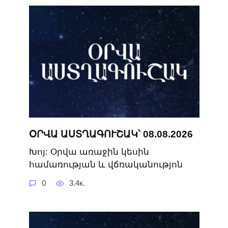
ՕՐՎԱ ԱՍՏՂԱԳՈՒՇԱԿ՝ 08.08.2026
Խոյ: Օրվա առաջին կեսին
համառության և վճռականությոն
0
3.4к.