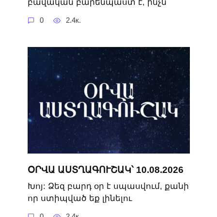
բավական բարենպաստ է, ինչն
0
2.4к.
ՕՐՎԱ ԱՍՏՂԱԳՈՒՇԱԿ՝ 10.08.2026
Խոյ: Ձեզ բարդ օր է սպասվում, քանի
որ ստիպված եք լինելու
0
2.4к.