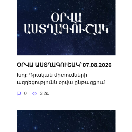
ՕՐՎԱ ԱՍՏՂԱԳՈՒՇԱԿ՝ 07.08.2026
Խոյ: Դրական միտումների
ազդեցությունն օրվա ընթացքում
0
3.2к.