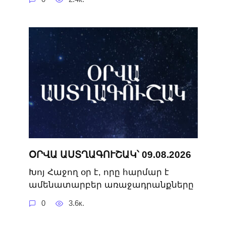
ՕՐՎԱ ԱՍՏՂԱԳՈՒՇԱԿ՝ 09.08.2026
Խոյ Հաջող օր է, որը հարմար է
ամենատարբեր առաջադրանքները
0
3.6к.