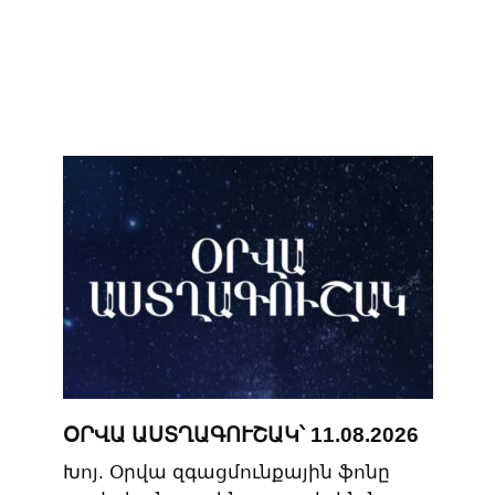
ՕՐՎԱ ԱՍՏՂԱԳՈՒՇԱԿ՝ 11.08.2026
Խոյ. Օրվա զգացմունքային ֆոնը