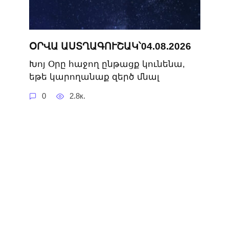
ՕՐՎԱ ԱՍՏՂԱԳՈՒՇԱԿ՝04.08.2026
Խոյ Օրը հաջող ընթացք կունենա,
եթե կարողանաք զերծ մնալ
0
2.8к.