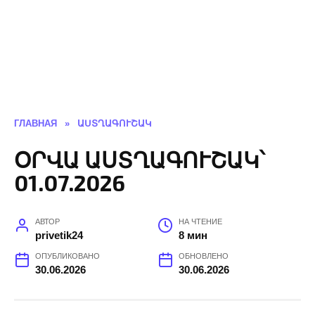
ГЛАВНАЯ
»
ԱՍՏՂԱԳՈՒՇԱԿ
ՕՐՎԱ ԱՍՏՂԱԳՈՒՇԱԿ՝
01.07.2026
АВТОР
НА ЧТЕНИЕ
privetik24
8 мин
ОПУБЛИКОВАНО
ОБНОВЛЕНО
30.06.2026
30.06.2026