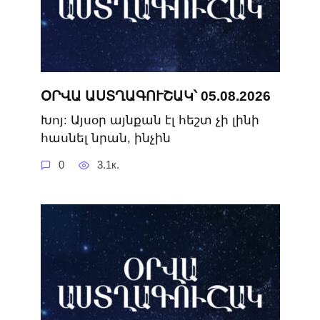
ՕՐՎԱ ԱՍՏՂԱԳՈՒՇԱԿ՝ 05.08.2026
Խոյ: Այսօր այնքան էլ հեշտ չի լինի
հասնել նրան, ինչին
0
3.1к.