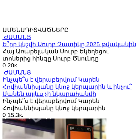
ԱՄԵՆԱԴԻՏՎԱԾՆԵՐԸ
ԺԱՄԱՆՑ
Ե՞րբ կնշվի Սուրբ Զատիկը 2025 թվականին
Հայ Առաքելական Սուրբ Եկեղեցու
տոներից հինգը Սուրբ Ծնունդը
0
20к.
ԺԱՄԱՆՑ
Ինչպե՞ս է վերաբերվում Կարեն
Հովհաննիսյանը կնոջ կերպարին և ինչու՞
Մանեն այլևս չի նկարահանվի
Ինչպե՞ս է վերաբերվում Կարեն
Հովհաննիսյանը կնոջ կերպարին
0
15.3к.