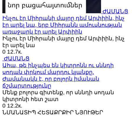
ԺԱՄԱՆՑ
Ինչու էր Միհրանի մայրը դեմ Արփիին, ինչ
էր արել նա, երբ Միհրանն ամուսնության
առաջարկ էր արել Արփիին
Ինչու էր Միհրանի մայրը դեմ Արփիին, ինչ
էր արել նա
0
12.7к.
ԺԱՄԱՆՑ
Ահա, թե ինչպես են կիտրոնն ու սննդի
սոդան փրկում մարդու կյանքը.
Ժամանակն է, որ բոլորն իմանան
ճշմարտությունը
Մենք բոլորս գիտենք, որ սննդի սոդան
կիտրոնի հետ շատ
0
12.2к.
ՆՄԱՆԱՏԻՊ ՀԵՏԱՔՐՔԻՐ ՆՅՈՒԹԵՐ