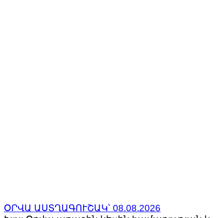
ՕՐՎԱ ԱՍՏՂԱԳՈՒՇԱԿ՝ 08.08.2026