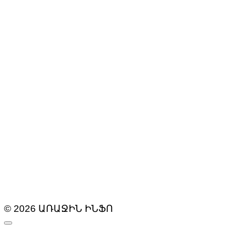
© 2026 ԱՌԱՋԻՆ ԻՆՖՈ