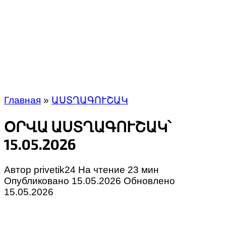
Главная
»
ԱՍՏՂԱԳՈՒՇԱԿ
ՕՐՎԱ ԱՍՏՂԱԳՈՒՇԱԿ՝
15.05.2026
Автор
privetik24
На чтение
23 мин
Опубликовано
15.05.2026
Обновлено
15.05.2026