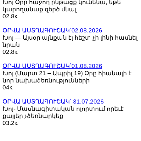
Խոյ Օրը հաջող ընթացք կունենա, եթե
կարողանաք զերծ մնալ
0
2.8к.
ՕՐՎԱ ԱՍՏՂԱԳՈՒՇԱԿ՝02.08.2026
Խոյ — Այսօր այնքան էլ հեշտ չի լինի հասնել
նրան
0
2.8к.
ՕՐՎԱ ԱՍՏՂԱԳՈՒՇԱԿ՝01.08.2026
Խոյ (Մարտ 21 – Ապրիլ 19) ​Օրը հիանալի է
նոր նախաձեռնությունների
0
4к.
ՕՐՎԱ ԱՍՏՂԱԳՈՒՇԱԿ՝ 31.07.2026
Խոյ- Մասնագիտական ոլորտում որեւէ
քայլեր չձեռնարկեք
0
3.2к.