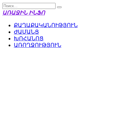
Перейти
Search
к
for:
ԱՌԱՋԻՆ ԻՆՖՈ
содержанию
ՔԱՂԱՔԱԿԱՆՈՒԹՅՈՒՆ
ԺԱՄԱՆՑ
ԽՈՀԱՆՈՑ
ԱՌՈՂՋՈՒԹՅՈՒՆ