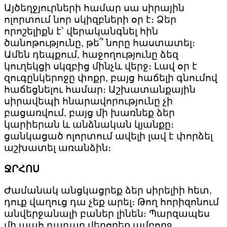
Այծեղջյուրների համար սա սիրային
ոլորտում նոր սկիզբների օր է։ Ձեր
որոշելիքն է՝ վերականգնել հին
ծանոթությունը, թե՞ նորը հաստատել։
Ամեն դեպքում, հաջողությունը ձեզ
կուղեկցի սկզբից մինչև վերջ։ Լավ օր է
զուգընկերոջը փոքր, բայց հաճելի գնումով
հաճեցնելու համար։ Աշխատանքային
սիրավեպի հնարավորությունը չի
բացառվում, բայց մի խառնեք ձեր
կարիերան և անձնական կյանքը։
ցանկացած ոլորտում ավելի լավ է փորձել
աշխատել առանձին։
ՋՐՀՈՍ
Ժամանակ անցկացրեք ձեր սիրելիի հետ,
դուք վաղուց դա չեք արել։ Թող հորիզոնում
անվերջանալի բաներ լինեն։ Պարզապես
մի պահ դադար վերցրեք ամբողջ