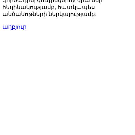
գործադրել զուգընկերոջ վրա ձեր
հեղինակությամբ, հատկապես
անծանոթների ներկայությամբ։
աղբյուր