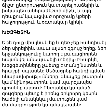
ճիշտ ընտրություն կատարել հաճելիի և
իսկապես անհրաժեշտի միջև, և այդ
դեպքում կայացված որոշումը կբերի
հաջողություն և օգտակար կլինի։
ԽԵՑԳԵՏԻՆ
Եթե ​​դուք միայնակ եք և դեռ չեք հանդիպել
ձեր սիրելիին, ապա այսօր զգույշ եղեք, ձեր
երջանկությունը կարող է բառացիորեն
հայտնվել անսպասելի տեղից։ Իհարկե,
Խեցգետինները չպետք է տանը նստեն և
հրաշքի սպասեն։ Մեծացրեք հանդիպման
հնարավորությունները. գնացեք թատրոն
կամ կինոթատրոն, կամ պարզապես
զբոսնեք այգում։ Ընտանիք կազմած
զույգերը պետք է իրենց երկրորդ կեսին
հաճելի անակնկալ մատուցեն կամ
ժամադրություն կազմակերպեն։