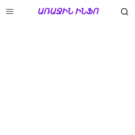
Перейти
ԱՌԱՋԻՆ ԻՆՖՈ
к
содержанию