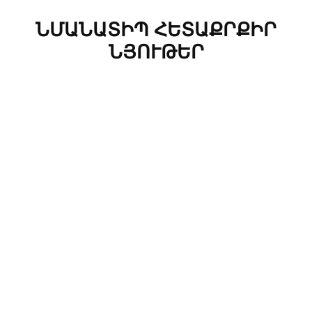
ՆՄԱՆԱՏԻՊ ՀԵՏԱՔՐՔԻՐ
ՆՅՈՒԹԵՐ