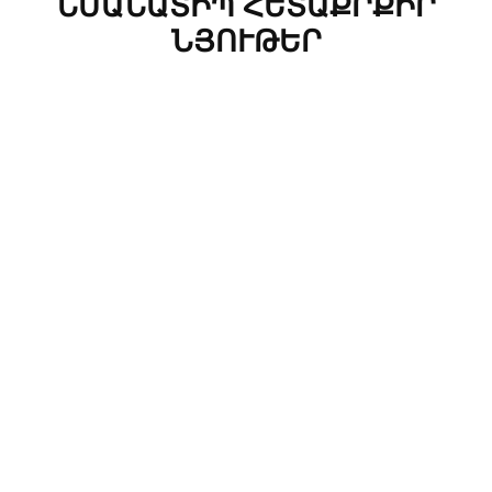
ՆՄԱՆԱՏԻՊ ՀԵՏԱՔՐՔԻՐ
ՆՅՈՒԹԵՐ