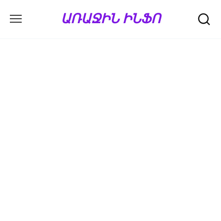
Перейти
ԱՌԱՋԻՆ ԻՆՖՈ
к
содержанию