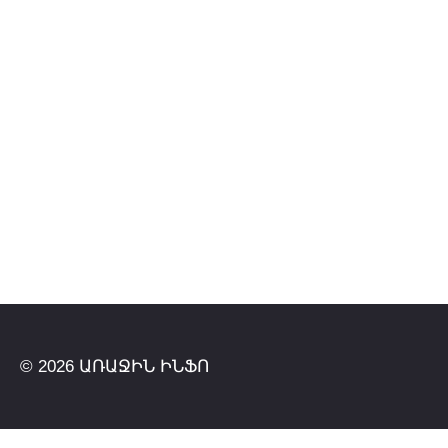
© 2026 ԱՌԱՋԻՆ ԻՆՖՈ