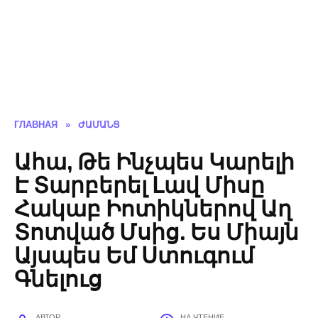
ГЛАВНАЯ
»
ԺԱՄԱՆՑ
Ահա, Թե Ինչպես Կարելի
Է Տարբերել Լավ Միսը
Հակաբ Իոտիկներով Աղ
Տոտված Մսից. Ես Միայն
Այսպես Եմ Ստուգում
Գնելուց
АВТОР
НА ЧТЕНИЕ