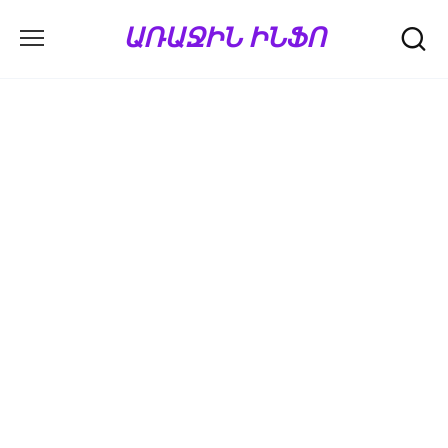
Перейти
ԱՌԱՋԻՆ ԻՆՖՈ
к
содержанию