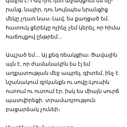
գալիս է։ Իսկ դու դեռ աջակցում ես նը-
րանց, նայիր, դու նույնպես նրանցից
մեկը չդառ նաս։ Լավ, ես քաղցած եմ․
հատուկ ցերեկը ոչինչ չեմ կերել, որ հիմա
հաճույքով ընթրեմ․․․
Ապշած եմ․․․ Այ քեզ ռեակցիա։ Ցավալին
այն է, որ ժամանակին ես էլ եմ
աղքատության մեջ ապրել, գիտեմ, ինչ է
նշանակում զրկանքն ու սովը։Լյուսին
ուտում ու ուտում էր, իսկ ես միայն սուրճ
պատվիրեցի․ տրամադրություն
բացարձակ չունեի։