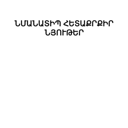
ՆՄԱՆԱՏԻՊ ՀԵՏԱՔՐՔԻՐ
ՆՅՈՒԹԵՐ