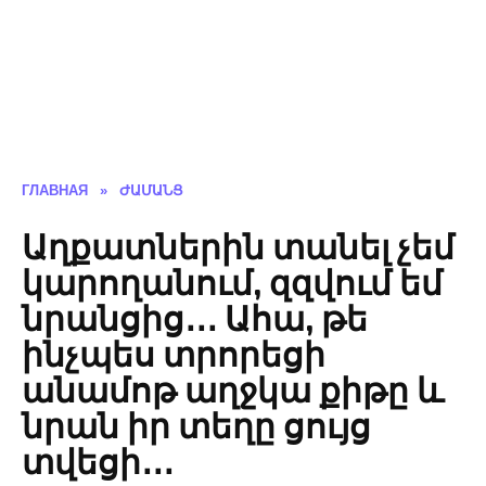
ГЛАВНАЯ
»
ԺԱՄԱՆՑ
Աղքատներին տանել չեմ
կարողանում, զզվում եմ
նրանցից․․․ Ահա, թե
ինչպես տրորեցի
անամոթ աղջկա քիթը և
նրան իր տեղը ցույց
տվեցի․․․