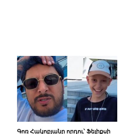
Գոռ Հակոբյանը որդու՝ Ֆելիքսի