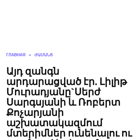
ГЛАВНАЯ
»
ԺԱՄԱՆՑ
Այդ զանգն
արդարացված էր. Լիլիթ
Մուրադյանը`Սերժ
Սարգսյանի և Ռոբերտ
Քոչարյանի
աշխատակազմում
մտերիմներ ունենալու ու