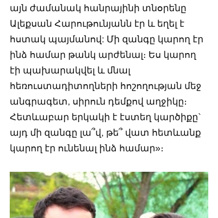
այն ժամանակ հանրայինի տնօրենը
Ալեքսան Հարութունյանն էր և եղել է
հստակ պայմանով: Մի զանգը կարող էր
ինձ համար թանկ արժենալ։ Ես կարող
էի պախարակվել և մնալ
հեռուստադիտողների հոշողության մեջ
անգրագետ, սիրուն դեմքով աղջիկը։
Հետևաբար երկակի է էստեղ կարծիքը`
այդ մի զանգը լա՞վ, թե՞ վատ հետևանք
կարող էր ունենալ ինձ համար»։