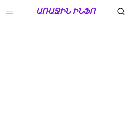
Перейти
ԱՌԱՋԻՆ ԻՆՖՈ
к
содержанию