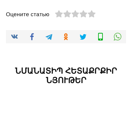
Оцените статью
ՆՄԱՆԱՏԻՊ ՀԵՏԱՔՐՔԻՐ
ՆՅՈՒԹԵՐ