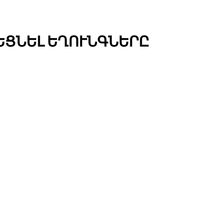
ԵՑՆԵԼ ԵՂՈՒՆԳՆԵՐԸ