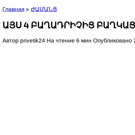
Главная
»
ԺԱՄԱՆՑ
ԱՅՍ 4 ԲԱՂԱԴՐԻՉԻՑ ԲԱՂԿԱ
Автор
privetik24
На чтение
6 мин
Опубликовано