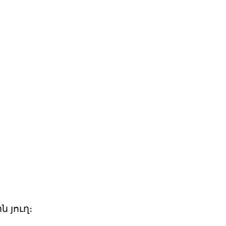
 յուղ։