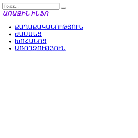
Перейти
Search
к
for:
ԱՌԱՋԻՆ ԻՆՖՈ
содержанию
ՔԱՂԱՔԱԿԱՆՈՒԹՅՈՒՆ
ԺԱՄԱՆՑ
ԽՈՀԱՆՈՑ
ԱՌՈՂՋՈՒԹՅՈՒՆ