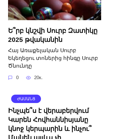
Ե՞րբ կնշվի Սուրբ Զատիկը
2025 թվականին
Հայ Առաքելական Սուրբ
Եկեղեցու տոներից հինգը Սուրբ
Ծնունդը
0
20к.
ԺԱՄԱՆՑ
Ինչպե՞ս է վերաբերվում
Կարեն Հովհաննիսյանը
կնոջ կերպարին և ինչու՞
Մանեն այլևս չի