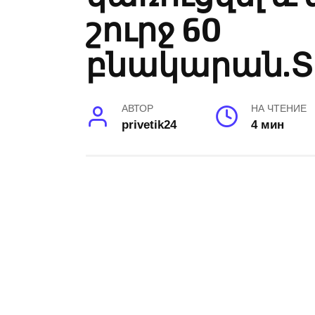
շուրջ 60
բնակարան.Տ
АВТОР
НА ЧТЕНИЕ
privetik24
4 мин