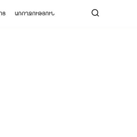
ՈՑ
ԱՌՈՂՋՈՒԹՅՈՒՆ