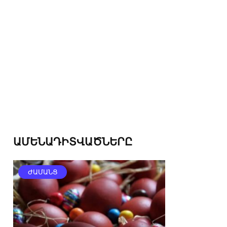
ԱՄԵՆԱԴԻՏՎԱԾՆԵՐԸ
ԺԱՄԱՆՑ