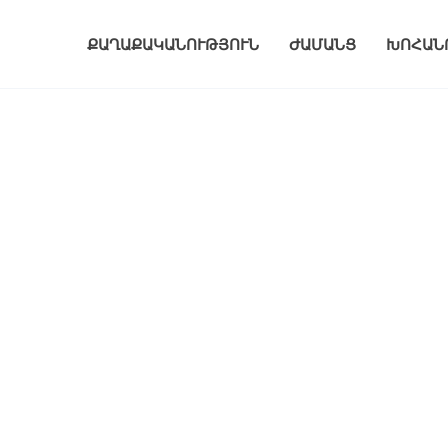
ՔԱՂԱՔԱԿԱՆՈՒԹՅՈՒՆ
ԺԱՄԱՆՑ
ԽՈՀԱՆ