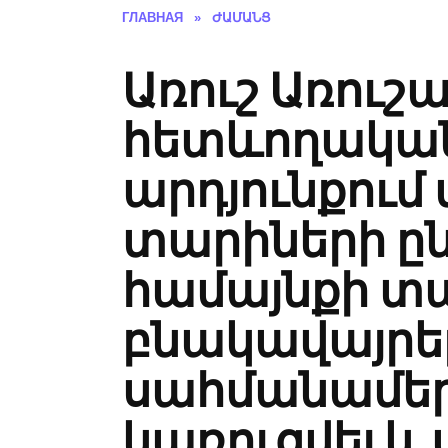
ГЛАВНАЯ
»
ԺԱՄԱՆՑ
Առուշ Առուշ
հետևողակա
արդյունքում 
տարիների ը
համայնքի տ
բնակավայրերո
սահմանամերձ
կառուցվել և 