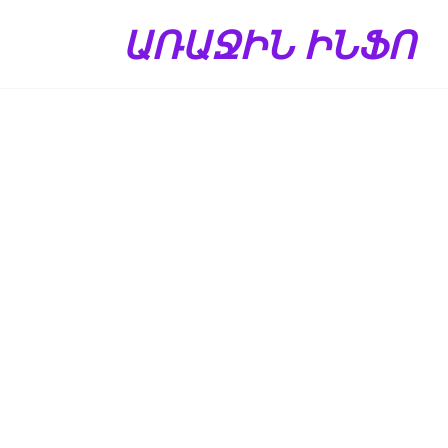
Перейти
ԱՌԱՋԻՆ ԻՆՖՈ
к
содержанию