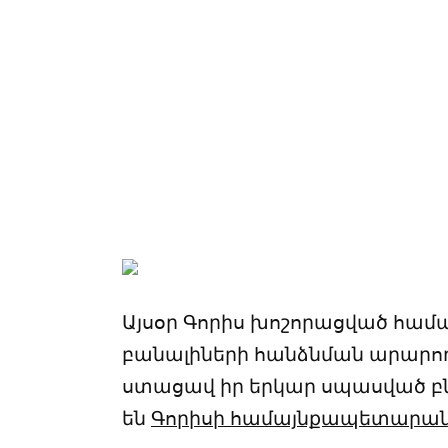
Այսօր Գորիս խոշորացված համ
բանալիների հանձնման արարողո
ստացավ իր երկար սպասված բն
են
Գորիսի համայնքապետարան