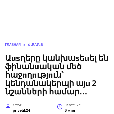
ГЛАВНАЯ
»
ԺԱՄԱՆՑ
Աusղերը կանխաsեuել են
ֆինանuական մեծ
հաջnղnւթյnւն՝
կենդանակերպի այu 2
նշանների համար․․․
АВТОР
НА ЧТЕНИЕ
privetik24
6 мин