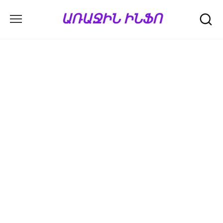
Перейти
ԱՌԱՋԻՆ ԻՆՖՈ
к
содержанию