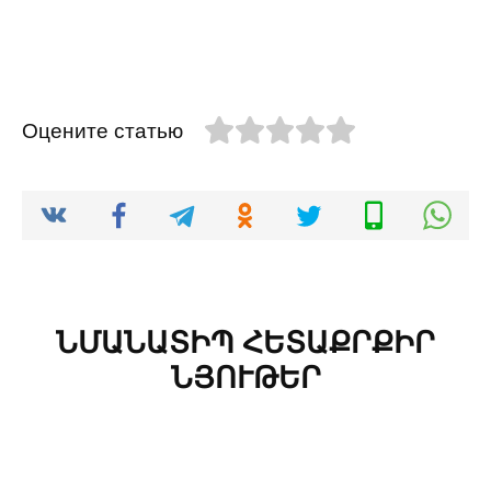
Оцените статью
ՆՄԱՆԱՏԻՊ ՀԵՏԱՔՐՔԻՐ
ՆՅՈՒԹԵՐ