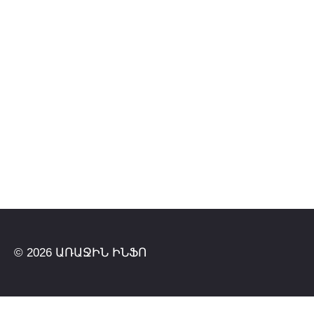
© 2026 ԱՌԱՋԻՆ ԻՆՖՈ