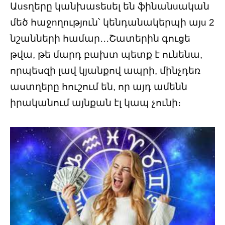
Աusղերը կանխաsեuել են ֆինանuական
մեծ հաջnղnւթյnւն՝ կենդանակերպի այu 2
նշանների համար․․․Շատերին գուցե
թվա, թե մարդ բախտ պետք է ունենա,
որպեսզի լավ կյանքով ապրի, մինչդեռ
աստղերը հուշում են, որ այդ ամենն
իրականում այնքան էլ կապ չունի։