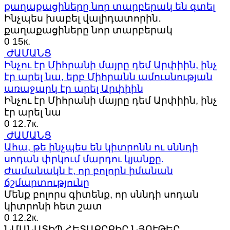
քաղաքացիները նոր տարբերակ են գտել
Ինչպես խաբել վալիդատորին․
քաղաքացիները նոր տարբերակ
0
15к.
ԺԱՄԱՆՑ
Ինչու էր Միհրանի մայրը դեմ Արփիին, ինչ
էր արել նա, երբ Միհրանն ամուսնության
առաջարկ էր արել Արփիին
Ինչու էր Միհրանի մայրը դեմ Արփիին, ինչ
էր արել նա
0
12.7к.
ԺԱՄԱՆՑ
Ահա, թե ինչպես են կիտրոնն ու սննդի
սոդան փրկում մարդու կյանքը.
Ժամանակն է, որ բոլորն իմանան
ճշմարտությունը
Մենք բոլորս գիտենք, որ սննդի սոդան
կիտրոնի հետ շատ
0
12.2к.
ՆՄԱՆԱՏԻՊ ՀԵՏԱՔՐՔԻՐ ՆՅՈՒԹԵՐ