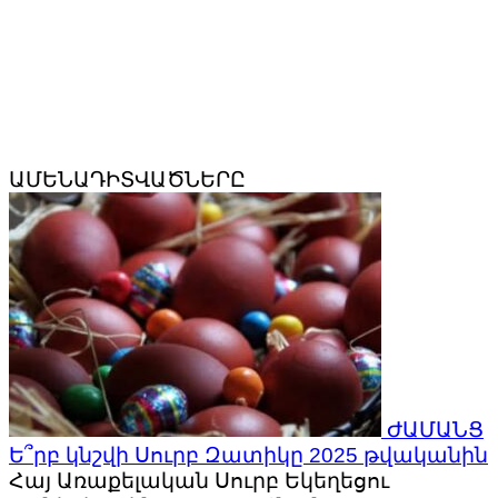
ԱՄԵՆԱԴԻՏՎԱԾՆԵՐԸ
ԺԱՄԱՆՑ
Ե՞րբ կնշվի Սուրբ Զատիկը 2025 թվականին
Հայ Առաքելական Սուրբ Եկեղեցու