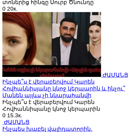
տոներից հինգը Սուրբ Ծնունդը
0
20к.
ԺԱՄԱՆՑ
Ինչպե՞ս է վերաբերվում Կարեն
Հովհաննիսյանը կնոջ կերպարին և ինչու՞
Մանեն այլևս չի նկարահանվի
Ինչպե՞ս է վերաբերվում Կարեն
Հովհաննիսյանը կնոջ կերպարին
0
15.3к.
ԺԱՄԱՆՑ
Ինչպես խաբել վալիդատորին․