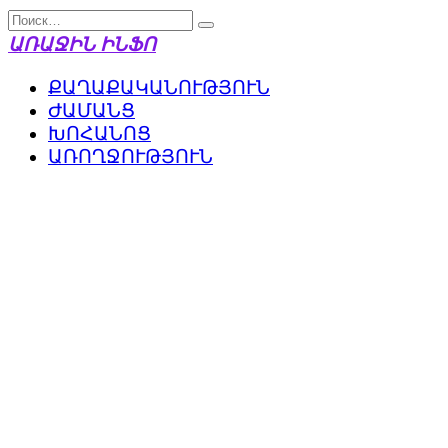
Перейти
Search
к
for:
ԱՌԱՋԻՆ ԻՆՖՈ
содержанию
ՔԱՂԱՔԱԿԱՆՈՒԹՅՈՒՆ
ԺԱՄԱՆՑ
ԽՈՀԱՆՈՑ
ԱՌՈՂՋՈՒԹՅՈՒՆ