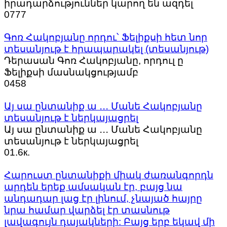
իրադարձություններ կարող են ազդել
0
777
Գոռ Հակոբյանը որդու՝ Ֆելիքսի հետ նոր
տեսանյութ է հրապարակել (տեսանյութ)
Դերասան Գոռ Հակոբյանը, որդուլ ը
Ֆելիքսի մասնակցությամբ
0
458
Այ սա ընտանիք ա ․․․ Մանե Հակոբյանը
տեսանյութ է ներկայացրել
Այ սա ընտանիք ա ․․․ Մանե Հակոբյանը
տեսանյութ է ներկայացրել
0
1.6к.
Հարուստ ընտանիքի միակ ժառանգորդն
արդեն երեք ամսական էր, բայց նա
անդադար լաց էր լինում, չնայած հայրը
նրա համար վարձել էր տասնութ
լավագույն դայակների: Բայց երբ եկավ մի