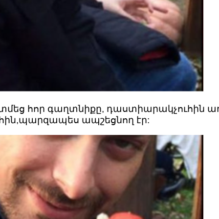
եց հոր գաղտնիքը, դաստիարակչուհին առա
ւհին,պարզապես ապշեցնող էր: