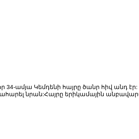
որ 34-ամյա Կեմդենի հայրը ծանր հիվ անդ է
նգահարել նրան:Հայրը երիկամային անբավարա