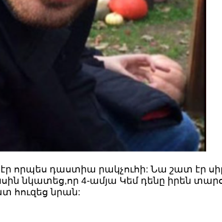
մ էր որպես դաստիա րակչուհի: Նա շատ էր ս
սին նկատեց,որ 4-ամյա Կեմ դենը իրեն տար
տ հուզեց նրան: