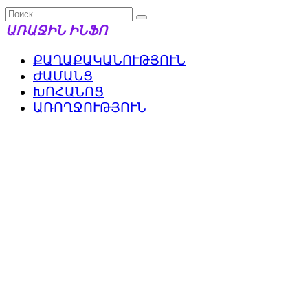
Перейти
Search
к
for:
ԱՌԱՋԻՆ ԻՆՖՈ
содержанию
ՔԱՂԱՔԱԿԱՆՈՒԹՅՈՒՆ
ԺԱՄԱՆՑ
ԽՈՀԱՆՈՑ
ԱՌՈՂՋՈՒԹՅՈՒՆ