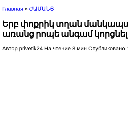
Главная
»
ԺԱՄԱՆՑ
Երբ փոքրիկ տղան մանկապա
առանց րոպե անգամ կորցնելո
Автор
privetik24
На чтение
8 мин
Опубликовано