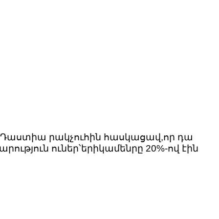
ր: Դաստիա րակչուհին հասկացավ,որ դա
րություն ուներ՝երիկամենրը 20%-ով էին