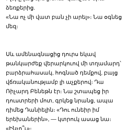
ձեռքերից.
«Նա ոչ մի վատ բան չի արել»։ Նա օգնեց
մեզ։
Սև ամենագնացից դուրս եկավ
թանկարժեք վերարկուով մի տղամարդ՝
բարձրահասակ, հոգնած դեմքով, բայց
վճռականությամբ լի աչքերով։ Դա
Ռիչարդ Բենեթն էր։ Նա շտապեց իր
դուստրերի մոտ, գրկեց նրանց, ապա
դիմեց Դանիելին։ «Դու ունեիր իմ
երեխաներին», — կտրուկ ասաց նա։
«Ինչո՞ւ»։