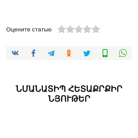
Оцените статью
ՆՄԱՆԱՏԻՊ ՀԵՏԱՔՐՔԻՐ
ՆՅՈՒԹԵՐ