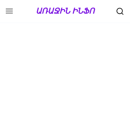
Перейти
ԱՌԱՋԻՆ ԻՆՖՈ
к
содержанию