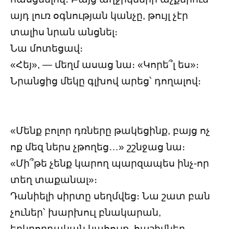
այդ լուռ օգնության կանչը, թույլ չէր
տալիս նրան անցնել։
Նա մոտեցավ։
«Հեյ», — մեղմ ասաց նա։ «Կորե՞լ ես»։
Նրանցից մեկը գլխով արեց՝ դողալով։
«Մենք բոլոր դռները թակեցինք, բայց ոչ
ոք մեզ ներս չթողեց…» շշնջաց նա։
«Մի՞թե չենք կարող պարզապես ինչ-որ
տեղ տաքանալ»։
Դանիելի սիրտը սեղմվեց։ Նա շատ բան
չուներ՝ խարխուլ բնակարան,
երկրորդական կահույք, հաշիվներ,