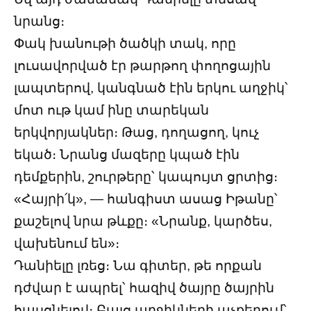
նրանց։
Փակ խանութի ծածկի տակ, որը
լուսավորված էր թարթող փողոցային
լապտերով, կանգնած էին երկու աղջիկ՝
մոտ ութ կամ ինը տարեկան
երկվորյակներ։ Թաց, դողացող, կուչ
եկած։ Նրանց մազերը կպած էին
դեմքերին, շուրթերը՝ կապույտ ցրտից։
«Հայրի՛կ», — հանգիստ ասաց Իթանը՝
քաշելով նրա թևքը։ «Նրանք, կարծես,
վախենում են»։
Դանիելը լռեց։ Նա գիտեր, թե որքան
դժվար է ապրել՝ հազիվ ծայրը ծայրին
հասցնելով։ Բայց աղջիկների աչքերում՝