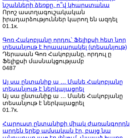
նշանների ձեռքը. ո՞վ կհարստանա
Որոշ աստղագուշակական
իրադարձություններ կարող են ազդել
0
1.1к.
Գոռ Հակոբյանը որդու՝ Ֆելիքսի հետ նոր
տեսանյութ է հրապարակել (տեսանյութ)
Դերասան Գոռ Հակոբյանը, որդուլ ը
Ֆելիքսի մասնակցությամբ
0
487
Այ սա ընտանիք ա ․․․ Մանե Հակոբյանը
տեսանյութ է ներկայացրել
Այ սա ընտանիք ա ․․․ Մանե Հակոբյանը
տեսանյութ է ներկայացրել
0
1.7к.
Հարուստ ընտանիքի միակ ժառանգորդն
արդեն երեք ամսական էր, բայց նա
անդադար լաց էր լինում, չնայած հայրը