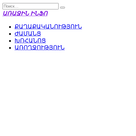
Перейти
Search
к
for:
ԱՌԱՋԻՆ ԻՆՖՈ
содержанию
ՔԱՂԱՔԱԿԱՆՈՒԹՅՈՒՆ
ԺԱՄԱՆՑ
ԽՈՀԱՆՈՑ
ԱՌՈՂՋՈՒԹՅՈՒՆ