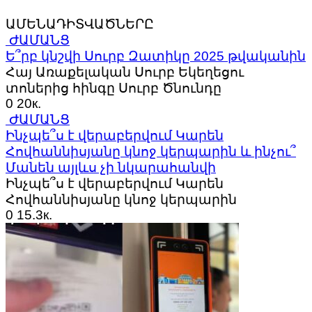
ԱՄԵՆԱԴԻՏՎԱԾՆԵՐԸ
ԺԱՄԱՆՑ
Ե՞րբ կնշվի Սուրբ Զատիկը 2025 թվականին
Հայ Առաքելական Սուրբ Եկեղեցու
տոներից հինգը Սուրբ Ծնունդը
0
20к.
ԺԱՄԱՆՑ
Ինչպե՞ս է վերաբերվում Կարեն
Հովհաննիսյանը կնոջ կերպարին և ինչու՞
Մանեն այլևս չի նկարահանվի
Ինչպե՞ս է վերաբերվում Կարեն
Հովհաննիսյանը կնոջ կերպարին
0
15.3к.