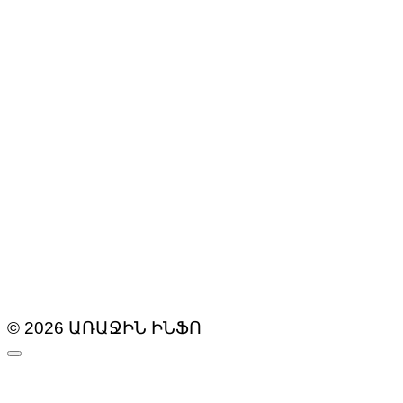
© 2026 ԱՌԱՋԻՆ ԻՆՖՈ