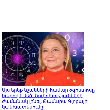
Այս երեք նշանների համար օգոստոսը
կարող է մեծ փոփոխությունների
ժամանակ լինել. Թամարա Գլոբայի
կանխատեսումը