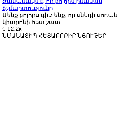
Ժամանակն է, որ բոլորն իմանան
ճշմարտությունը
Մենք բոլորս գիտենք, որ սննդի սոդան
կիտրոնի հետ շատ
0
12.2к.
ՆՄԱՆԱՏԻՊ ՀԵՏԱՔՐՔԻՐ ՆՅՈՒԹԵՐ