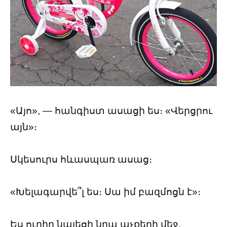
«Այո», — հանգիստ ասացի ես։ «Վերցրու
այն»։
Սկեսուրս հևասպառ ասաց։
«Խելագարվե՞լ ես։ Սա իմ բազմոցն է»։
Ես ուղիղ նայեցի նրա աչքերի մեջ.