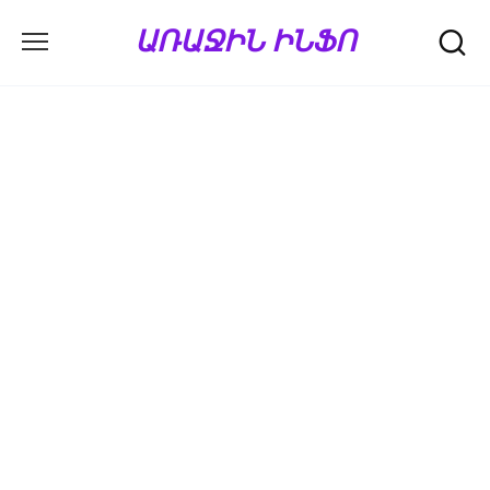
Перейти
ԱՌԱՋԻՆ ԻՆՖՈ
к
содержанию