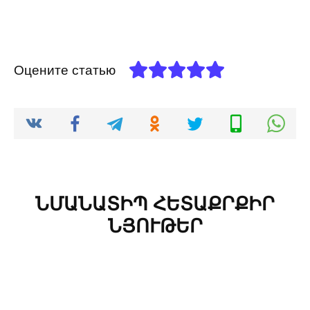
Оцените статью
ՆՄԱՆԱՏԻՊ ՀԵՏԱՔՐՔԻՐ
ՆՅՈՒԹԵՐ