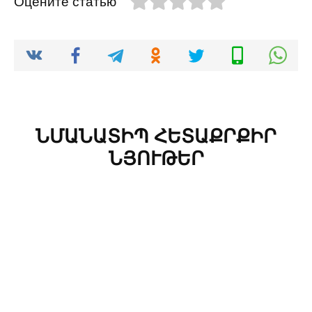
Оцените статью
ՆՄԱՆԱՏԻՊ ՀԵՏԱՔՐՔԻՐ
ՆՅՈՒԹԵՐ