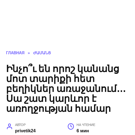
ГЛАВНАЯ
»
ԺԱՄԱՆՑ
Ինչո՞ւ են որոշ կանանց
մոտ տարիքի հետ
բեղիկներ առաջանում․․․
Սա շատ կարևոր է
առողջության համար
АВТОР
НА ЧТЕНИЕ
privetik24
6 мин