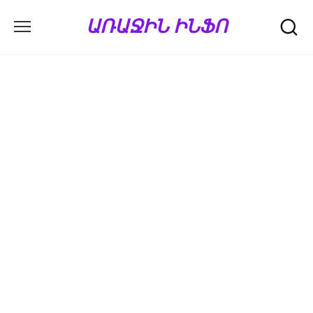
Перейти
ԱՌԱՋԻՆ ԻՆՖՈ
к
содержанию