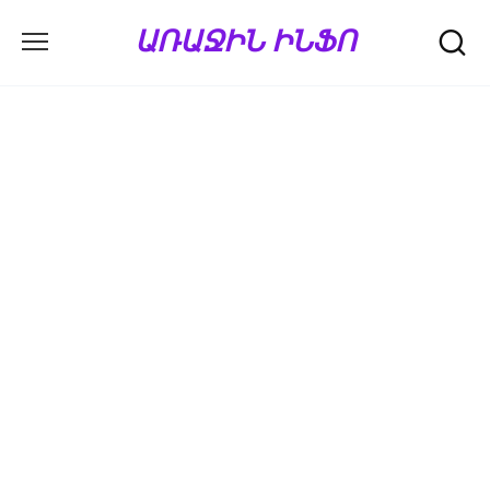
Перейти
ԱՌԱՋԻՆ ԻՆՖՈ
к
содержанию