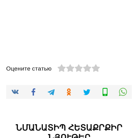
Оцените статью
ՆՄԱՆԱՏԻՊ ՀԵՏԱՔՐՔԻՐ
ՆՅՈՒԹԵՐ