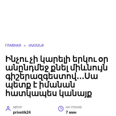
ГЛАВНАЯ
»
ԺԱՄԱՆՑ
Ինչու չի կարելի երկու օր
անընդմեջ քնել միևնույն
գիշերազգեստով․․․Սա
պետք է իմանան
հատկապես կանայք
АВТОР
НА ЧТЕНИЕ
privetik24
7 мин