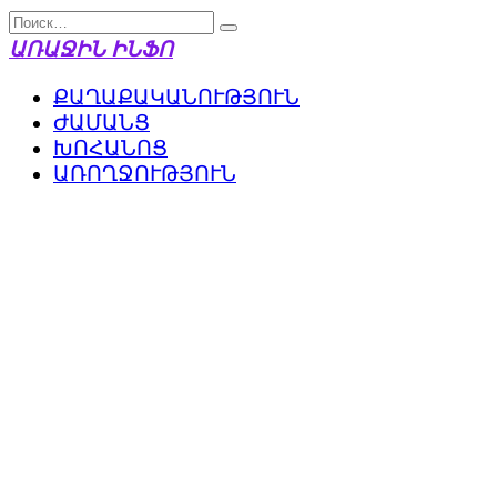
Перейти
Search
к
for:
ԱՌԱՋԻՆ ԻՆՖՈ
содержанию
ՔԱՂԱՔԱԿԱՆՈՒԹՅՈՒՆ
ԺԱՄԱՆՑ
ԽՈՀԱՆՈՑ
ԱՌՈՂՋՈՒԹՅՈՒՆ