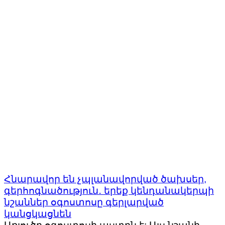
Հնարավոր են չպլանավորված ծախսեր,
գերհոգնածություն․ երեք կենդանակերպի
նշաններ օգոստոսը գերլարված
կանցկացնեն