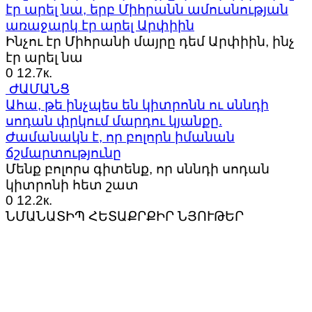
էր արել նա, երբ Միհրանն ամուսնության
առաջարկ էր արել Արփիին
Ինչու էր Միհրանի մայրը դեմ Արփիին, ինչ
էր արել նա
0
12.7к.
ԺԱՄԱՆՑ
Ահա, թե ինչպես են կիտրոնն ու սննդի
սոդան փրկում մարդու կյանքը.
Ժամանակն է, որ բոլորն իմանան
ճշմարտությունը
Մենք բոլորս գիտենք, որ սննդի սոդան
կիտրոնի հետ շատ
0
12.2к.
ՆՄԱՆԱՏԻՊ ՀԵՏԱՔՐՔԻՐ ՆՅՈՒԹԵՐ