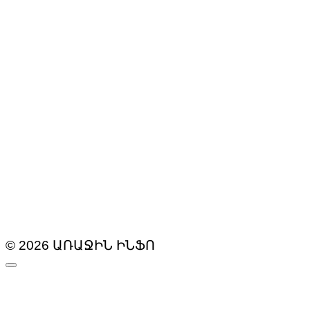
© 2026 ԱՌԱՋԻՆ ԻՆՖՈ