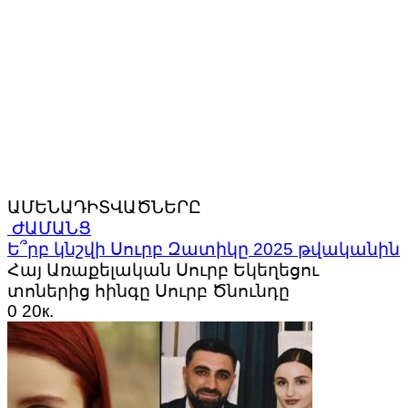
ԱՄԵՆԱԴԻՏՎԱԾՆԵՐԸ
ԺԱՄԱՆՑ
Ե՞րբ կնշվի Սուրբ Զատիկը 2025 թվականին
Հայ Առաքելական Սուրբ Եկեղեցու
տոներից հինգը Սուրբ Ծնունդը
0
20к.