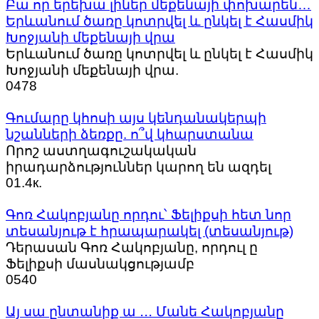
Բա որ երեխա լիներ մեքենայի փոխարեն…
Երևանում ծառը կոտրվել և ընկել է Հասմիկ
Խոջյանի մեքենայի վրա
Երևանում ծառը կոտրվել և ընկել է Հասմիկ
Խոջյանի մեքենայի վրա.
0
478
Գումարը կհոսի այս կենդանակերպի
նշանների ձեռքը. ո՞վ կհարստանա
Որոշ աստղագուշակական
իրադարձություններ կարող են ազդել
0
1.4к.
Գոռ Հակոբյանը որդու՝ Ֆելիքսի հետ նոր
տեսանյութ է հրապարակել (տեսանյութ)
Դերասան Գոռ Հակոբյանը, որդուլ ը
Ֆելիքսի մասնակցությամբ
0
540
Այ սա ընտանիք ա ․․․ Մանե Հակոբյանը