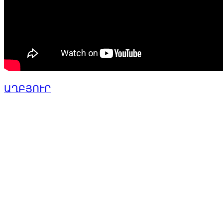
ԱՂԲՅՈՒՐ