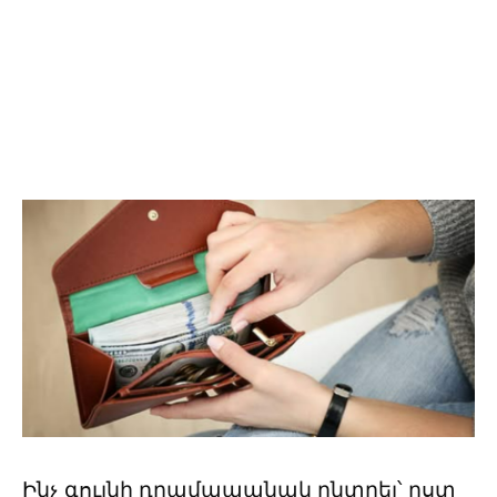
Ինչ գույնի դրամապանակ ընտրել՝ ըստ