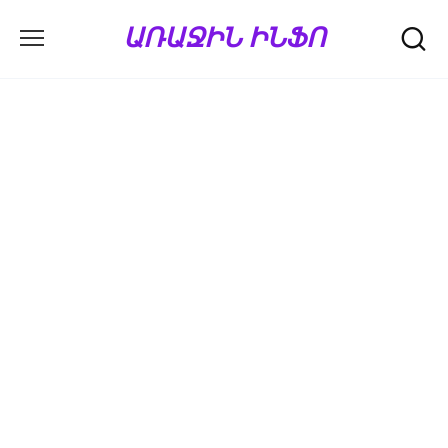
Перейти
ԱՌԱՋԻՆ ԻՆՖՈ
к
содержанию