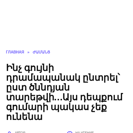
ГЛАВНАЯ
»
ԺԱՄԱՆՑ
Ինչ գույնի
դրամապանակ ընտրել՝
ըստ ծննդյան
տարեթվի…Այս դեպքում
գումարի պակաս չեք
ունենա
АВТОР
НА ЧТЕНИЕ