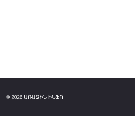
© 2026 ԱՌԱՋԻՆ ԻՆՖՈ