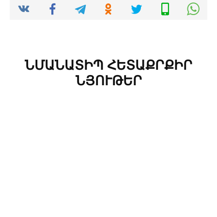
ՆՄԱՆԱՏԻՊ ՀԵՏԱՔՐՔԻՐ
ՆՅՈՒԹԵՐ