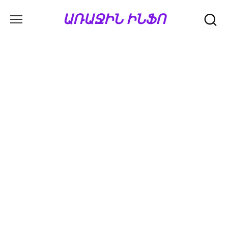
Перейти
ԱՌԱՋԻՆ ԻՆՖՈ
к
содержанию