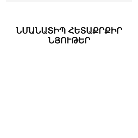
ՆՄԱՆԱՏԻՊ ՀԵՏԱՔՐՔԻՐ
ՆՅՈՒԹԵՐ