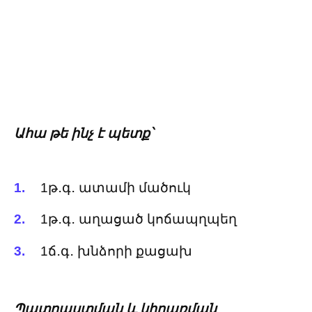
Ահա թե ինչ է պետք՝
1թ․գ․ ատամի մածուկ
1թ․գ․ աղացած կոճապղպեղ
1ճ․գ․ խնձորի քացախ
Պատրաստման և կիրառման