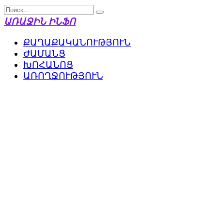
Перейти
Search
к
for:
ԱՌԱՋԻՆ ԻՆՖՈ
содержанию
ՔԱՂԱՔԱԿԱՆՈՒԹՅՈՒՆ
ԺԱՄԱՆՑ
ԽՈՀԱՆՈՑ
ԱՌՈՂՋՈՒԹՅՈՒՆ