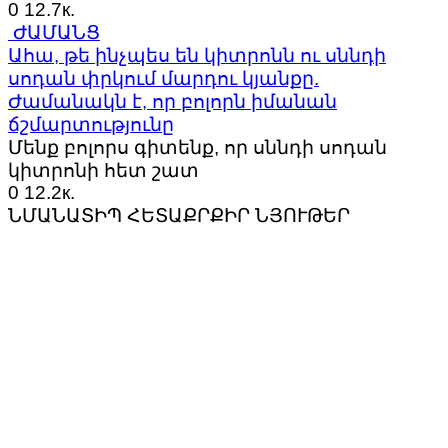
0
12.7к.
ԺԱՄԱՆՑ
Ահա, թե ինչպես են կիտրոնն ու սննդի
սոդան փրկում մարդու կյանքը.
Ժամանակն է, որ բոլորն իմանան
ճշմարտությունը
Մենք բոլորս գիտենք, որ սննդի սոդան
կիտրոնի հետ շատ
0
12.2к.
ՆՄԱՆԱՏԻՊ ՀԵՏԱՔՐՔԻՐ ՆՅՈՒԹԵՐ