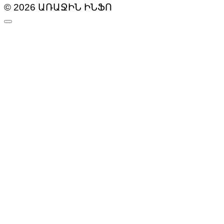
© 2026 ԱՌԱՋԻՆ ԻՆՖՈ