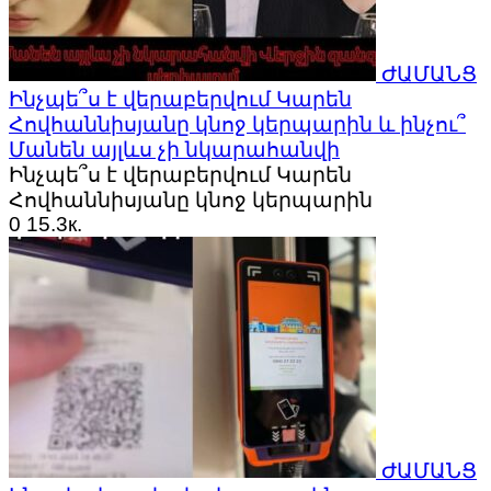
ԺԱՄԱՆՑ
Ինչպե՞ս է վերաբերվում Կարեն
Հովհաննիսյանը կնոջ կերպարին և ինչու՞
Մանեն այլևս չի նկարահանվի
Ինչպե՞ս է վերաբերվում Կարեն
Հովհաննիսյանը կնոջ կերպարին
0
15.3к.
ԺԱՄԱՆՑ