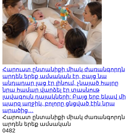
Հարուստ ընտանիքի միակ ժառանգորդն
արդեն երեք ամսական էր, բայց նա
անդադար լաց էր լինում, չնայած հայրը
նրա համար վարձել էր տասնութ
լավագույն դայակների: Բայց երբ եկավ մի
պարզ աղջիկ, բոլորը ցնցված էին նրա
արածից…
Հարուստ ընտանիքի միակ ժառանգորդն
արդեն երեք ամսական
0
482