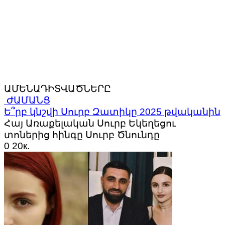
ԱՄԵՆԱԴԻՏՎԱԾՆԵՐԸ
ԺԱՄԱՆՑ
Ե՞րբ կնշվի Սուրբ Զատիկը 2025 թվականին
Հայ Առաքելական Սուրբ Եկեղեցու
տոներից հինգը Սուրբ Ծնունդը
0
20к.