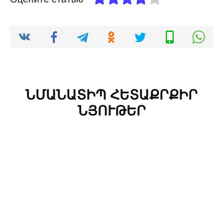
ՆՄԱՆԱՏԻՊ ՀԵՏԱՔՐՔԻՐ
ՆՅՈՒԹԵՐ