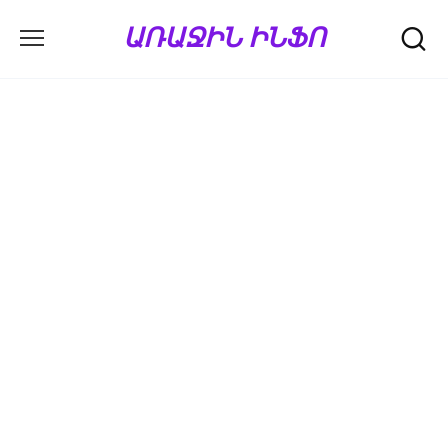
Перейти
ԱՌԱՋԻՆ ԻՆՖՈ
к
содержанию