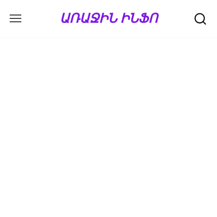
Перейти
ԱՌԱՋԻՆ ԻՆՖՈ
к
содержанию