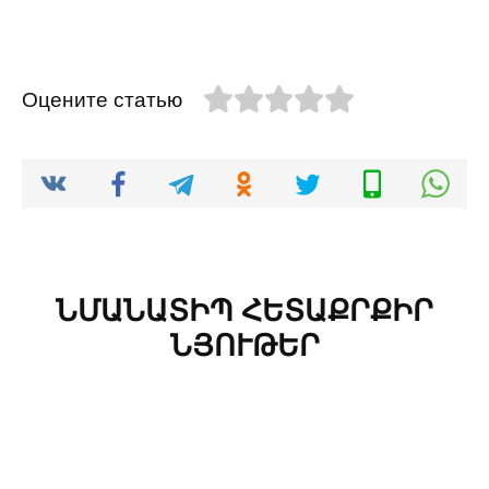
Оцените статью
ՆՄԱՆԱՏԻՊ ՀԵՏԱՔՐՔԻՐ
ՆՅՈՒԹԵՐ