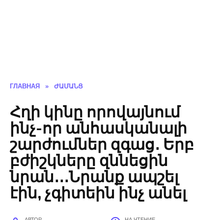
ГЛАВНАЯ
»
ԺԱՄԱՆՑ
Հղի կինը որովայնում
ինչ-որ անհասկանալի
շարժումներ զգաց․ Երբ
բժիշկները զննեցին
նրան․․․Նրանք ապշել
էին, չգիտեին ինչ անել
АВТОР
НА ЧТЕНИЕ