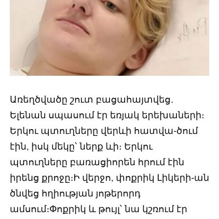
Առեղծվածը շուտ բացահայտվեց․
Ելենան սպասում էր եռյակ երեխաների։
Երկու պտուղները վերևի հատվա-ծում
էին, իսկ մեկը՝ ներք ևի։ Երկու
պտուղները բառացիորեն հրում էին
իրենց քրոջը։Ի վերջո, փոքրիկ Լիկերի-ան
ծնվեց հղիության յոթերորդ
ամսում։Փոքրիկ և թույլ՝ նա կշռում էր