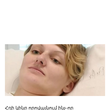
Հղի կինը որովայնում ինչ-որ