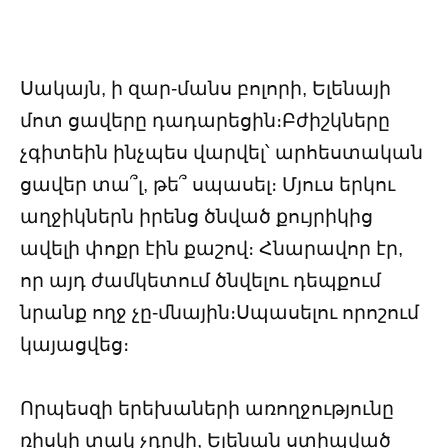
Սակայն, ի զար-մանս բոլորի, Ելենայի
մոտ ցավերը դադարեցին։Բժիշկները
չգիտեին ինչպես վարվել՝ արհեստական
ցավեր տա՞լ, թե՞ սպասել։ Մյուս երկու
աղջիկներն իրենց ծնված քույրիկից
ավելի փոքր էին քաշով։ Հնարավոր էր,
որ այդ ժամկետում ծնվելու դեպքում
նրանք ողջ չը-մնային։Սպասելու որոշում
կայացվեց։
Որպեսզի երեխաների առողջությունը
ռիսկի տակ չդրվի, Ելենան ստիպված