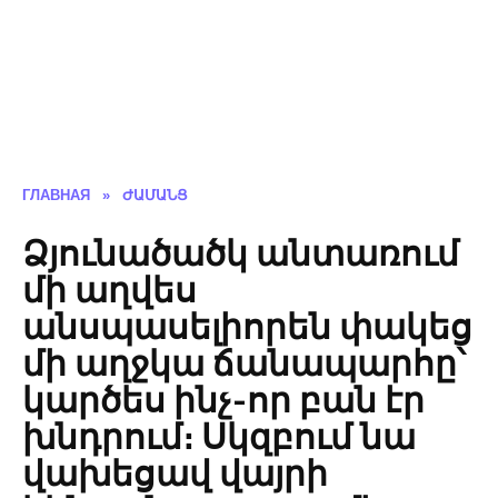
ГЛАВНАЯ
»
ԺԱՄԱՆՑ
Ձյունածածկ անտառում
մի աղվես
անսպասելիորեն փակեց
մի աղջկա ճանապարհը՝
կարծես ինչ-որ բան էր
խնդրում։ Սկզբում նա
վախեցավ վայրի