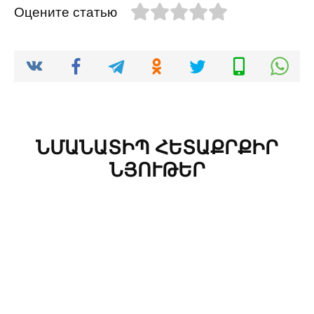
Оцените статью
ՆՄԱՆԱՏԻՊ ՀԵՏԱՔՐՔԻՐ
ՆՅՈՒԹԵՐ