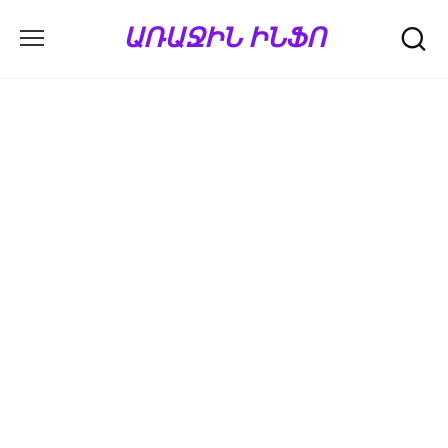
Перейти
ԱՌԱՋԻՆ ԻՆՖՈ
к
содержанию