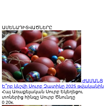
ԱՄԵՆԱԴԻՏՎԱԾՆԵՐԸ
ԺԱՄԱՆՑ
Ե՞րբ կնշվի Սուրբ Զատիկը 2025 թվականին
Հայ Առաքելական Սուրբ Եկեղեցու
տոներից հինգը Սուրբ Ծնունդը
0
20к.