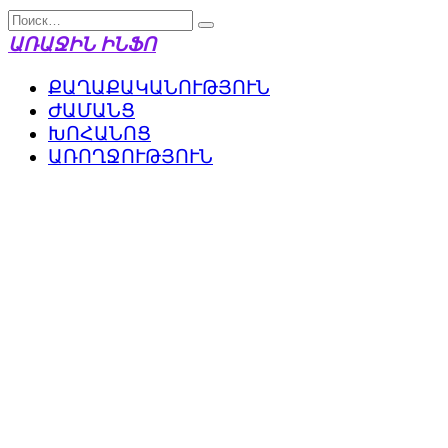
Перейти
Search
к
for:
ԱՌԱՋԻՆ ԻՆՖՈ
содержанию
ՔԱՂԱՔԱԿԱՆՈՒԹՅՈՒՆ
ԺԱՄԱՆՑ
ԽՈՀԱՆՈՑ
ԱՌՈՂՋՈՒԹՅՈՒՆ