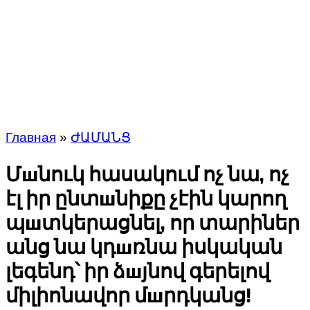
Главная
»
ԺԱՄԱՆՑ
Մшնուկ հասակում ոչ նա, ոչ
էլ իր ընտшնիքը չէին կարող
պшտկերացնել, որ տարիներ
անց նա կդшռնա իսկական
լեգենդ՝ իր ձшյնով գերելով
միլիոնավոր մшրդկանց!