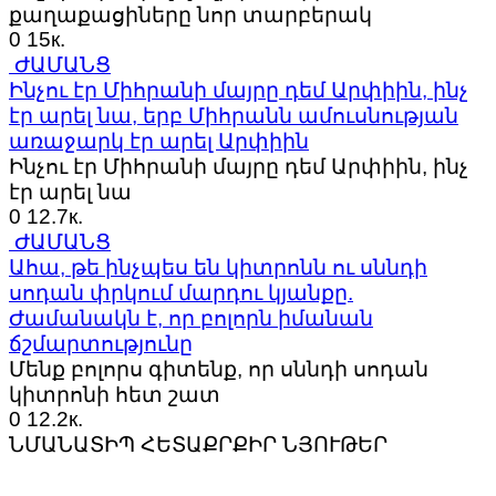
քաղաքացիները նոր տարբերակ
0
15к.
ԺԱՄԱՆՑ
Ինչու էր Միհրանի մայրը դեմ Արփիին, ինչ
էր արել նա, երբ Միհրանն ամուսնության
առաջարկ էր արել Արփիին
Ինչու էր Միհրանի մայրը դեմ Արփիին, ինչ
էր արել նա
0
12.7к.
ԺԱՄԱՆՑ
Ահա, թե ինչպես են կիտրոնն ու սննդի
սոդան փրկում մարդու կյանքը.
Ժամանակն է, որ բոլորն իմանան
ճշմարտությունը
Մենք բոլորս գիտենք, որ սննդի սոդան
կիտրոնի հետ շատ
0
12.2к.
ՆՄԱՆԱՏԻՊ ՀԵՏԱՔՐՔԻՐ ՆՅՈՒԹԵՐ