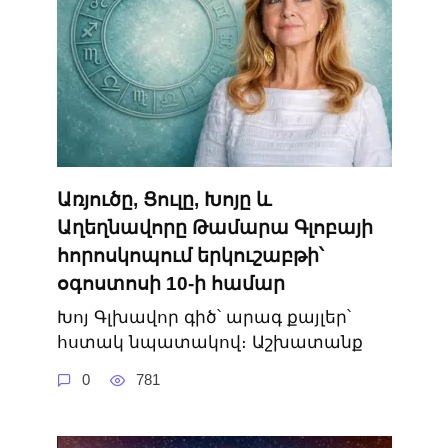
Առյուծը, Ցուլը, Խոյը և
Աղեղնավորը Թամարա Գլոբայի
հորոսկոպում երկուշաբթի՝
օգոստոսի 10-ի համար
Խոյ Գլխավոր գիծ՝ արագ քայլեր՝
հստակ նպատակով։ Աշխատանք
0
781