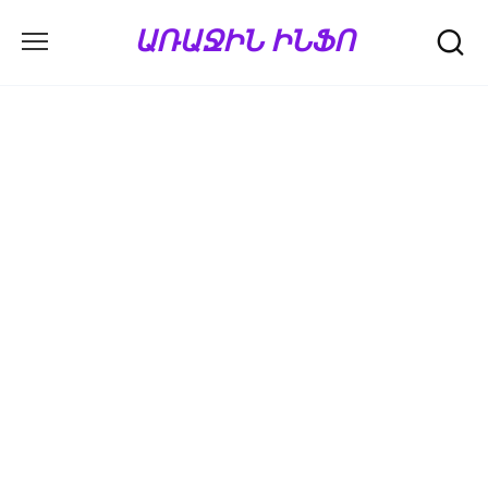
Перейти
ԱՌԱՋԻՆ ԻՆՖՈ
к
содержанию