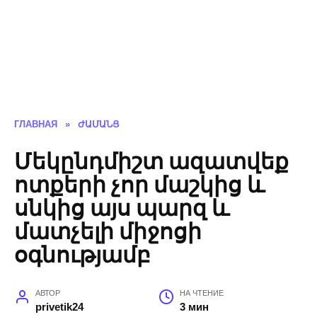
ГЛАВНАЯ
»
ԺԱՄԱՆՑ
Մեկընդմիշտ ազատվեք
ոտքերի չոր մաշկից և
սնկից այս պարզ և
մատչելի միջոցի
օգնությամբ
АВТОР
НА ЧТЕНИЕ
privetik24
3 мин