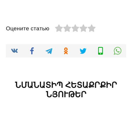
Оцените статью
ՆՄԱՆԱՏԻՊ ՀԵՏԱՔՐՔԻՐ
ՆՅՈՒԹԵՐ