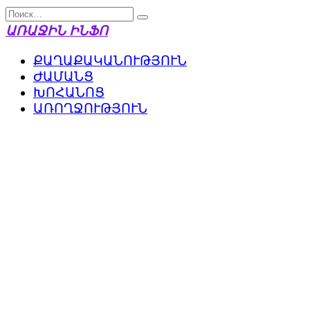
Перейти
Search
к
for:
ԱՌԱՋԻՆ ԻՆՖՈ
содержанию
ՔԱՂԱՔԱԿԱՆՈՒԹՅՈՒՆ
ԺԱՄԱՆՑ
ԽՈՀԱՆՈՑ
ԱՌՈՂՋՈՒԹՅՈՒՆ