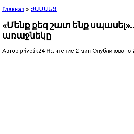
Главная
»
ԺԱՄԱՆՑ
«Մենք քեզ շատ ենք սպասել»
առաջնեկը
Автор
privetik24
На чтение
2 мин
Опубликовано