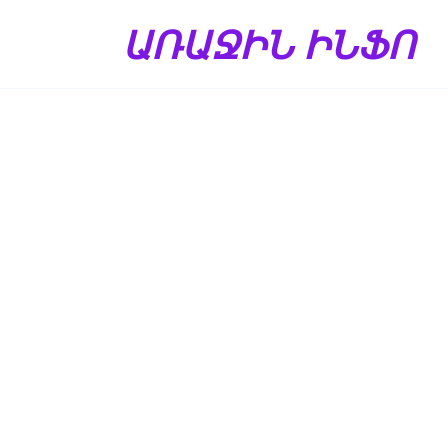
Перейти
ԱՌԱՋԻՆ ԻՆՖՈ
к
содержанию