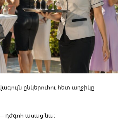
գույն ընկերուհու հետ աղջիկը
 — դժգոհ ասաց նա: