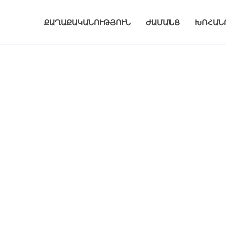
ՔԱՂԱՔԱԿԱՆՈՒԹՅՈՒՆ
ԺԱՄԱՆՑ
ԽՈՀԱՆ