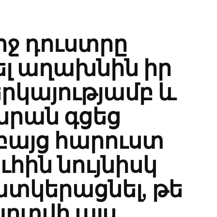
ջ դուստրը
ել աղախնին իր
երկայությամբ և
նրան գցեց
բայց հարուստ
հին նույնիսկ
ատկերացնել, թե
արտվի այս