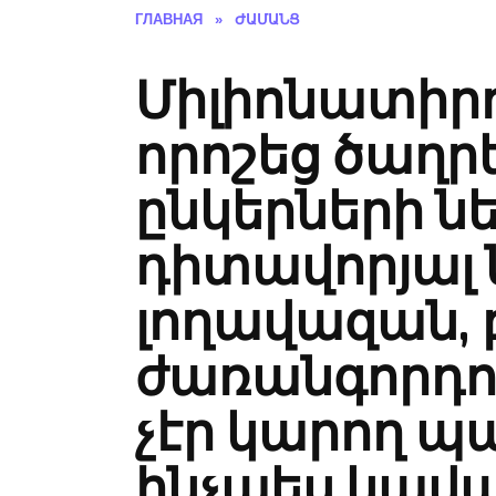
ГЛАВНАЯ
»
ԺԱՄԱՆՑ
Միլիոնատիրո
որոշեց ծաղր
ընկերների ն
դիտավորյալ 
լողավազան, 
ժառանգորդու
չէր կարող պ
ինչպես կավ