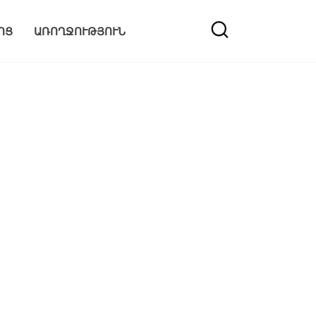
ՈՑ
ԱՌՈՂՋՈՒԹՅՈՒՆ