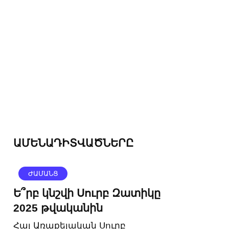
ԱՄԵՆԱԴԻՏՎԱԾՆԵՐԸ
ԺԱՄԱՆՑ
Ե՞րբ կնշվի Սուրբ Զատիկը
2025 թվականին
Հայ Առաքելական Սուրբ