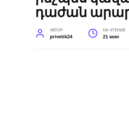
դաժան արա
АВТОР
НА ЧТЕНИЕ
privetik24
21 мин