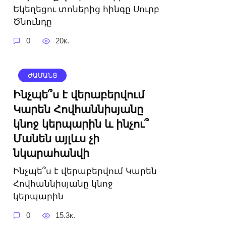
Եկեղեցու տոներից հինգը Սուրբ
Ծնունդը
0
20к.
ԺԱՄԱՆՑ
Ինչպե՞ս է վերաբերվում
Կարեն Հովհաննիսյանը
կնոջ կերպարին և ինչու՞
Մանեն այլևս չի
նկարահանվի
Ինչպե՞ս է վերաբերվում Կարեն
Հովհաննիսյանը կնոջ
կերպարին
0
15.3к.