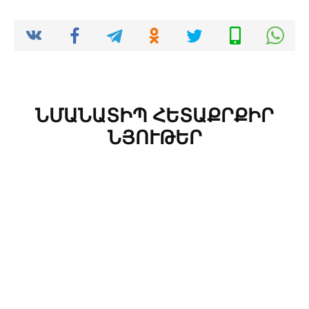
ՆՄԱՆԱՏԻՊ ՀԵՏԱՔՐՔԻՐ
ՆՅՈՒԹԵՐ