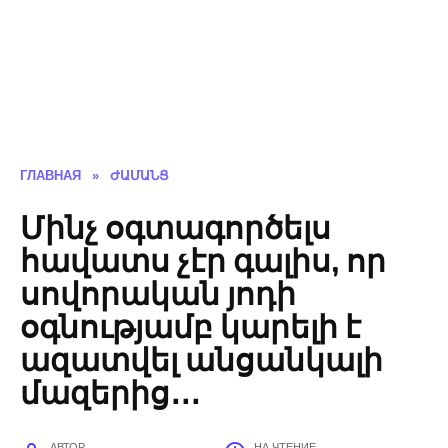
ГЛАВНАЯ
»
ԺԱՄԱՆՑ
Մինչ օգտագործելս
հավատս չէր գալիս, որ
սովորական յոդի
օգնությամբ կարելի է
ազատվել անցանկալի
մազերից․․․
АВТОР
НА ЧТЕНИЕ