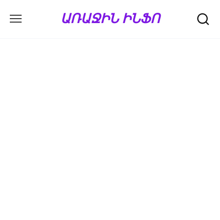
Перейти
ԱՌԱՋԻՆ ԻՆՖՈ
к
содержанию