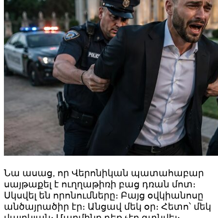
Նա ասաց, որ Վերոնիկան պատահաբար
սայթաքել է ուղղաթիռի բաց դռան մոտ։
Սկսվել են որոնումները։ Բայց օվկիանոսը
անծայրածիր էր։ Անցավ մեկ օր։ Հետո՝ մեկ
վայրկյան։ Մարմինը դեռ չէր գտնվել։