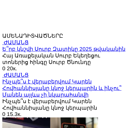
ԱՄԵՆԱԴԻՏՎԱԾՆԵՐԸ
ԺԱՄԱՆՑ
Ե՞րբ կնշվի Սուրբ Զատիկը 2025 թվականին
Հայ Առաքելական Սուրբ Եկեղեցու
տոներից հինգը Սուրբ Ծնունդը
0
20к.
ԺԱՄԱՆՑ
Ինչպե՞ս է վերաբերվում Կարեն
Հովհաննիսյանը կնոջ կերպարին և ինչու՞
Մանեն այլևս չի նկարահանվի
Ինչպե՞ս է վերաբերվում Կարեն
Հովհաննիսյանը կնոջ կերպարին
0
15.3к.