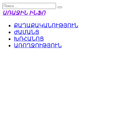
Перейти
Search
к
for:
ԱՌԱՋԻՆ ԻՆՖՈ
содержанию
ՔԱՂԱՔԱԿԱՆՈՒԹՅՈՒՆ
ԺԱՄԱՆՑ
ԽՈՀԱՆՈՑ
ԱՌՈՂՋՈՒԹՅՈՒՆ