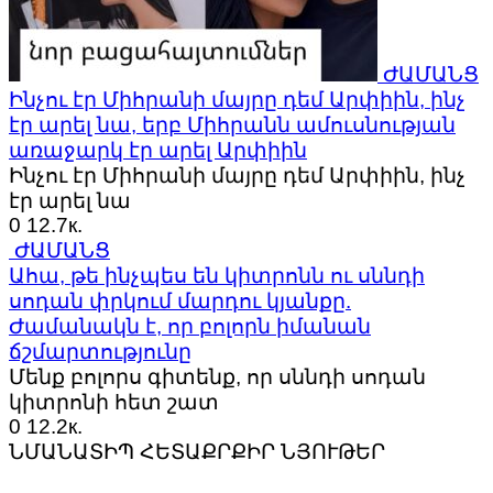
ԺԱՄԱՆՑ
Ինչու էր Միհրանի մայրը դեմ Արփիին, ինչ
էր արել նա, երբ Միհրանն ամուսնության
առաջարկ էր արել Արփիին
Ինչու էր Միհրանի մայրը դեմ Արփիին, ինչ
էր արել նա
0
12.7к.
ԺԱՄԱՆՑ
Ահա, թե ինչպես են կիտրոնն ու սննդի
սոդան փրկում մարդու կյանքը.
Ժամանակն է, որ բոլորն իմանան
ճշմարտությունը
Մենք բոլորս գիտենք, որ սննդի սոդան
կիտրոնի հետ շատ
0
12.2к.
ՆՄԱՆԱՏԻՊ ՀԵՏԱՔՐՔԻՐ ՆՅՈՒԹԵՐ