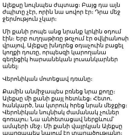
Ալեքսը նույնպես ժպտաց։ Բայց դա այն
ժպիտը չէր, որին նա սովոր էր։ Դրա մեջ
ջերմություն չկար։
Մի քանի րոպե անց նրանք կրկին օդում
էին։ Երբ ուղղաթիռը թռչում էր օվկիանոսի
վրայով, Ալեքսը խնդրեց օդաչուին բացել
կողքի դուռը, որպեսզի կարողանա
գեղեցիկ հարսանեկան լուսանկարներ
անել։
Վերոնիկան մոտեցավ դռանը։
Քամին անմիջապես բռնեց նրա քողը։
Ալեքսը մի քանի քայլ հետևեց։ Հետո,
հանկարծ, նա կտրուկ հրեց նրան մեջքից։
Վերոնիկան նույնիսկ ժամանակ չուներ
գոռալու։ Նա անհետացավ ներքևում՝
ամպերի մեջ։ Մի քանի վայրկյան Ալեքսը
պարզապես նայում էր տարածությանը։