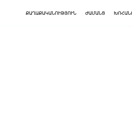
ՔԱՂԱՔԱԿԱՆՈՒԹՅՈՒՆ
ԺԱՄԱՆՑ
ԽՈՀԱՆ