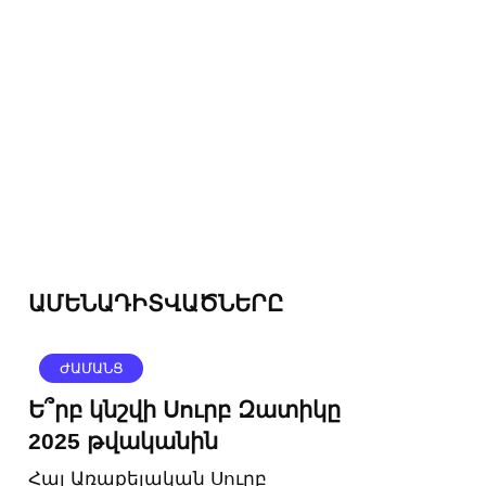
ԱՄԵՆԱԴԻՏՎԱԾՆԵՐԸ
ԺԱՄԱՆՑ
Ե՞րբ կնշվի Սուրբ Զատիկը
2025 թվականին
Հայ Առաքելական Սուրբ