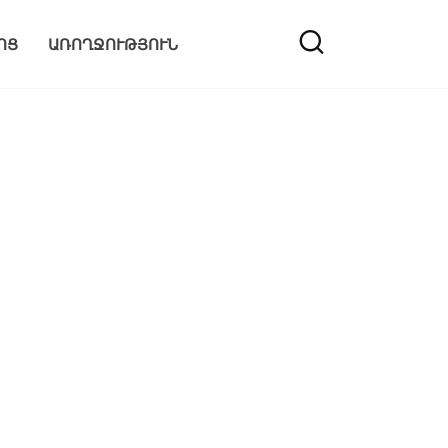
ՈՑ
ԱՌՈՂՋՈՒԹՅՈՒՆ