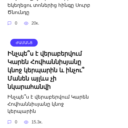
Եկեղեցու տոներից հինգը Սուրբ
Ծնունդը
0
20к.
ԺԱՄԱՆՑ
Ինչպե՞ս է վերաբերվում
Կարեն Հովհաննիսյանը
կնոջ կերպարին և ինչու՞
Մանեն այլևս չի
նկարահանվի
Ինչպե՞ս է վերաբերվում Կարեն
Հովհաննիսյանը կնոջ
կերպարին
0
15.3к.