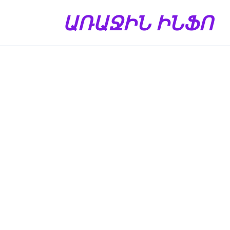
Перейти
ԱՌԱՋԻՆ ԻՆՖՈ
к
содержанию