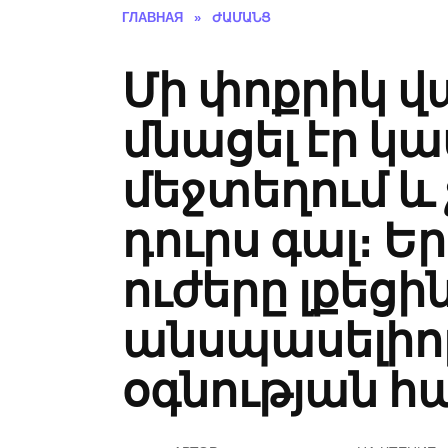
ГЛАВНАЯ
»
ԺԱՄԱՆՑ
Մի փոքրիկ վ
մնացել էր 
մեջտեղում և
դուրս գալ։ Ե
ուժերը լքեցի
անսպասելիոր
օգնության հ