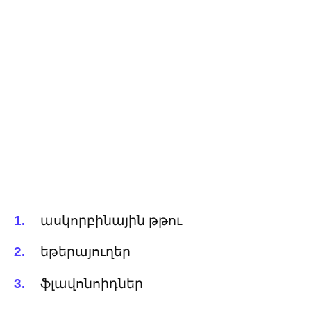
ասկորբինային թթու
եթերայուղեր
ֆլավոնոիդներ