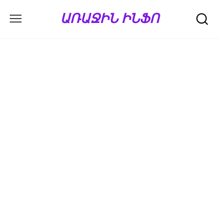
Перейти
ԱՌԱՋԻՆ ԻՆՖՈ
к
содержанию