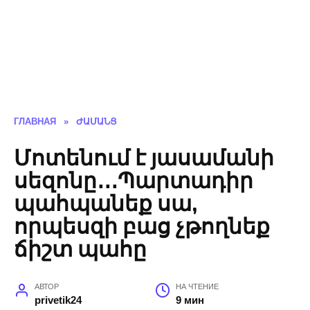
ГЛАВНАЯ
»
ԺԱՄԱՆՑ
Մոտենում է յասամանի
սեզոնը․․․Պարտադիր
պահպանեք սա,
որպեսզի բաց չթողնեք
ճիշտ պահը
АВТОР
НА ЧТЕНИЕ
privetik24
9 мин