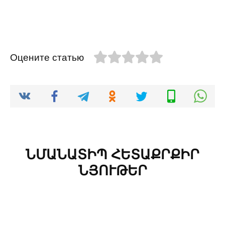
Оцените статью
ՆՄԱՆԱՏԻՊ ՀԵՏԱՔՐՔԻՐ
ՆՅՈՒԹԵՐ